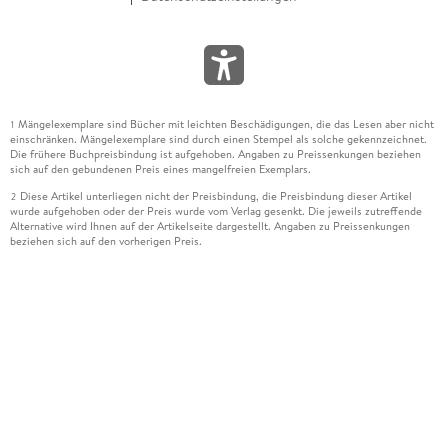
Mängelexemplare sind Bücher mit leichten Beschädigungen, die das Lesen aber nicht
1
einschränken. Mängelexemplare sind durch einen Stempel als solche gekennzeichnet.
Die frühere Buchpreisbindung ist aufgehoben. Angaben zu Preissenkungen beziehen
sich auf den gebundenen Preis eines mangelfreien Exemplars.
Diese Artikel unterliegen nicht der Preisbindung, die Preisbindung dieser Artikel
2
wurde aufgehoben oder der Preis wurde vom Verlag gesenkt. Die jeweils zutreffende
Alternative wird Ihnen auf der Artikelseite dargestellt. Angaben zu Preissenkungen
beziehen sich auf den vorherigen Preis.
Durch Öffnen der Leseprobe willigen Sie ein, dass Daten an den Anbieter der
3
Leseprobe übermittelt werden.
Der gebundene Preis dieses Artikels wird nach Ablauf des auf der Artikelseite
4
dargestellten Datums vom Verlag angehoben.
Der Preisvergleich bezieht sich auf die unverbindliche Preisempfehlung (UVP) des
5
Herstellers.
Der gebundene Preis dieses Artikels wurde vom Verlag gesenkt. Angaben zu
6
Preissenkungen beziehen sich auf den vorherigen Preis.
Die Preisbindung dieses Artikels wurde aufgehoben. Angaben zu Preissenkungen
7