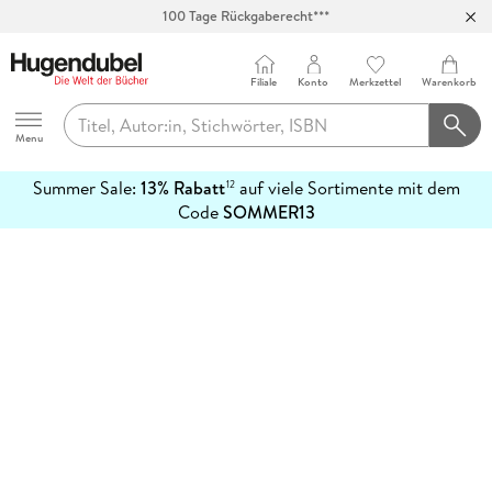
100 Tage Rückgaberecht***
Abholung in über 100 Filialen
Filiale
Konto
Merkzettel
Warenkorb
Hugendubel
Menu
Summer Sale:
13% Rabatt
auf viele Sortimente mit dem
12
mehr
Code
SOMMER13
erfahren