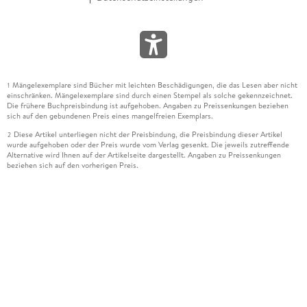
Mängelexemplare sind Bücher mit leichten Beschädigungen, die das Lesen aber nicht
1
einschränken. Mängelexemplare sind durch einen Stempel als solche gekennzeichnet.
Die frühere Buchpreisbindung ist aufgehoben. Angaben zu Preissenkungen beziehen
sich auf den gebundenen Preis eines mangelfreien Exemplars.
Diese Artikel unterliegen nicht der Preisbindung, die Preisbindung dieser Artikel
2
wurde aufgehoben oder der Preis wurde vom Verlag gesenkt. Die jeweils zutreffende
Alternative wird Ihnen auf der Artikelseite dargestellt. Angaben zu Preissenkungen
beziehen sich auf den vorherigen Preis.
Durch Öffnen der Leseprobe willigen Sie ein, dass Daten an den Anbieter der
3
Leseprobe übermittelt werden.
Der gebundene Preis dieses Artikels wird nach Ablauf des auf der Artikelseite
4
dargestellten Datums vom Verlag angehoben.
Der Preisvergleich bezieht sich auf die unverbindliche Preisempfehlung (UVP) des
5
Herstellers.
Der gebundene Preis dieses Artikels wurde vom Verlag gesenkt. Angaben zu
6
Preissenkungen beziehen sich auf den vorherigen Preis.
Die Preisbindung dieses Artikels wurde aufgehoben. Angaben zu Preissenkungen
7