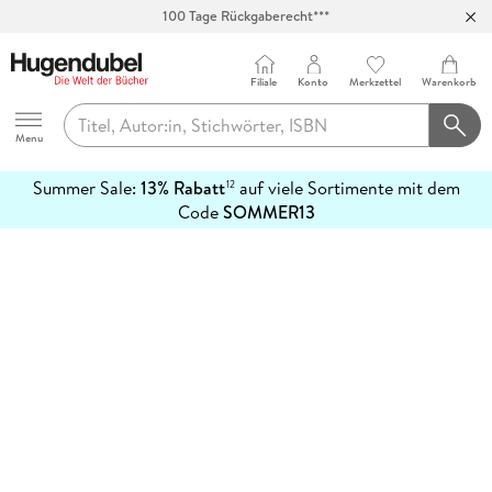
100 Tage Rückgaberecht***
Abholung in über 100 Filialen
Filiale
Konto
Merkzettel
Warenkorb
Hugendubel
Menu
Summer Sale:
13% Rabatt
auf viele Sortimente mit dem
12
mehr
Code
SOMMER13
erfahren