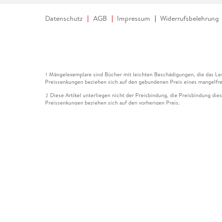
Datenschutz
AGB
Impressum
Widerrufsbelehrung
Mängelexemplare sind Bücher mit leichten Beschädigungen, die das Les
1
Preissenkungen beziehen sich auf den gebundenen Preis eines mangelfre
Diese Artikel unterliegen nicht der Preisbindung, die Preisbindung die
2
Preissenkungen beziehen sich auf den vorherigen Preis.
Durch Öffnen der Leseprobe willigen Sie ein, dass Daten an den Anbie
3
Der gebundene Preis dieses Artikels wird nach Ablauf des auf der Arti
4
Der Preisvergleich bezieht sich auf die unverbindliche Preisempfehlun
5
Der gebundene Preis dieses Artikels wurde vom Verlag gesenkt. Angabe
6
Die Preisbindung dieses Artikels wurde aufgehoben. Angaben zu Preis
7
Der gebundene Preis dieses Artikels wird nach Ablauf des auf der Arti
8
Ihr Gutschein SOMMER13 gilt bis einschließlich 10.08.2026. Sie könne
12
gültig für gesetzlich preisgebundene Artikel (deutschsprachige Bücher 
Gutscheinen und Geschenkkarten kombinierbar. Eine Barauszahlung ist ni