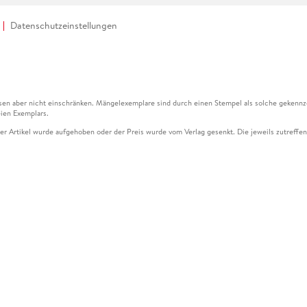
Datenschutzeinstellungen
en aber nicht einschränken. Mängelexemplare sind durch einen Stempel als solche gekennz
ien Exemplars.
ser Artikel wurde aufgehoben oder der Preis wurde vom Verlag gesenkt. Die jeweils zutreffend
ter der Leseprobe übermittelt werden.
kelseite dargestellten Datums vom Verlag angehoben.
g (UVP) des Herstellers.
n zu Preissenkungen beziehen sich auf den vorherigen Preis.
senkungen beziehen sich auf den letzten gebundenen Preis.
kelseite dargestellten Datums vom Verlag angehoben.
n den Gutschein ausschließlich online einlösen unter www.hugendubel.de. Keine Bestellung z
und eBooks) sowie für preisgebundene Kalender, tolino shine (4016621130466), tolino selec
cht möglich. Ein Weiterverkauf und der Handel des Gutscheincodes sind nicht gestattet.