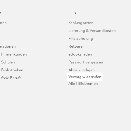
l
Hilfe
hmen
Zahlungsarten
Lieferung & Versandkosten
Filialabholung
mationen
Retoure
ür Firmenkunden
eBooks laden
r Schulen
Passwort vergessen
r Bibliotheken
Abos kündigen
Vertrag widerrufen
r freie Berufe
Alle Hilfethemen