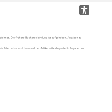
eichnet. Die frühere Buchpreisbindung ist aufgehoben. Angaben zu
e Alternative wird Ihnen auf der Artikelseite dargestellt. Angaben zu
ur Abholung mit Zahlung in der Filiale möglich. Der Gutschein ist nicht
t und das Hugendubel Hörbuch Abo. Der Gutschein ist nicht mit anderen