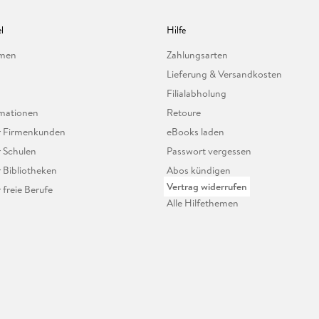
l
Hilfe
hmen
Zahlungsarten
Lieferung & Versandkosten
Filialabholung
mationen
Retoure
ür Firmenkunden
eBooks laden
r Schulen
Passwort vergessen
r Bibliotheken
Abos kündigen
Vertrag widerrufen
r freie Berufe
Alle Hilfethemen