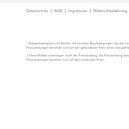
Datenschutz
AGB
Impressum
Widerrufsbelehrung
Mängelexemplare sind Bücher mit leichten Beschädigungen, die das Les
1
Preissenkungen beziehen sich auf den gebundenen Preis eines mangelfre
Diese Artikel unterliegen nicht der Preisbindung, die Preisbindung die
2
Preissenkungen beziehen sich auf den vorherigen Preis.
Durch Öffnen der Leseprobe willigen Sie ein, dass Daten an den Anbie
3
Der gebundene Preis dieses Artikels wird nach Ablauf des auf der Arti
4
Der Preisvergleich bezieht sich auf die unverbindliche Preisempfehlun
5
Der gebundene Preis dieses Artikels wurde vom Verlag gesenkt. Angabe
6
Die Preisbindung dieses Artikels wurde aufgehoben. Angaben zu Preis
7
Der gebundene Preis dieses Artikels wird nach Ablauf des auf der Arti
8
Ihr Gutschein SOMMER13 gilt bis einschließlich 10.08.2026. Sie könne
12
gültig für gesetzlich preisgebundene Artikel (deutschsprachige Bücher 
Gutscheinen und Geschenkkarten kombinierbar. Eine Barauszahlung ist ni