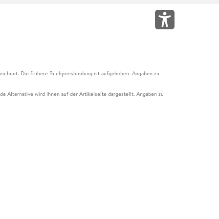
eichnet. Die frühere Buchpreisbindung ist aufgehoben. Angaben zu
e Alternative wird Ihnen auf der Artikelseite dargestellt. Angaben zu
ur Abholung mit Zahlung in der Filiale möglich. Der Gutschein ist nicht
t und das Hugendubel Hörbuch Abo. Der Gutschein ist nicht mit anderen