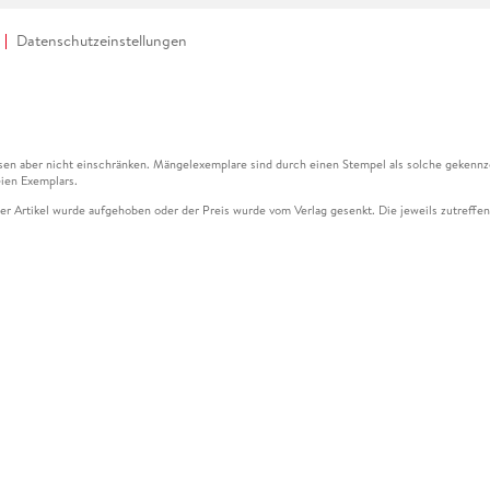
Datenschutzeinstellungen
en aber nicht einschränken. Mängelexemplare sind durch einen Stempel als solche gekennz
ien Exemplars.
ser Artikel wurde aufgehoben oder der Preis wurde vom Verlag gesenkt. Die jeweils zutreffend
ter der Leseprobe übermittelt werden.
kelseite dargestellten Datums vom Verlag angehoben.
g (UVP) des Herstellers.
n zu Preissenkungen beziehen sich auf den vorherigen Preis.
senkungen beziehen sich auf den letzten gebundenen Preis.
kelseite dargestellten Datums vom Verlag angehoben.
n den Gutschein ausschließlich online einlösen unter www.hugendubel.de. Keine Bestellung z
und eBooks) sowie für preisgebundene Kalender, tolino shine (4016621130466), tolino selec
cht möglich. Ein Weiterverkauf und der Handel des Gutscheincodes sind nicht gestattet.