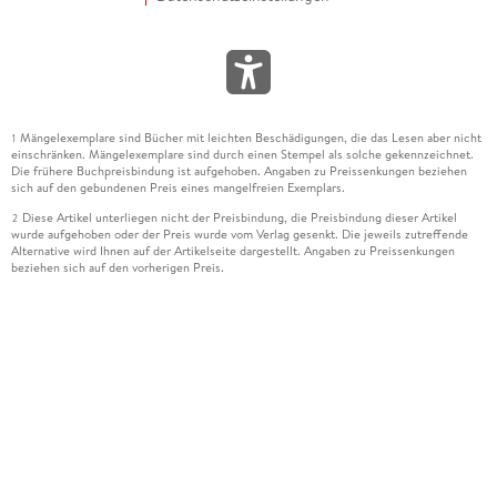
Mängelexemplare sind Bücher mit leichten Beschädigungen, die das Lesen aber nicht
1
einschränken. Mängelexemplare sind durch einen Stempel als solche gekennzeichnet.
Die frühere Buchpreisbindung ist aufgehoben. Angaben zu Preissenkungen beziehen
sich auf den gebundenen Preis eines mangelfreien Exemplars.
Diese Artikel unterliegen nicht der Preisbindung, die Preisbindung dieser Artikel
2
wurde aufgehoben oder der Preis wurde vom Verlag gesenkt. Die jeweils zutreffende
Alternative wird Ihnen auf der Artikelseite dargestellt. Angaben zu Preissenkungen
beziehen sich auf den vorherigen Preis.
Durch Öffnen der Leseprobe willigen Sie ein, dass Daten an den Anbieter der
3
Leseprobe übermittelt werden.
Der gebundene Preis dieses Artikels wird nach Ablauf des auf der Artikelseite
4
dargestellten Datums vom Verlag angehoben.
Der Preisvergleich bezieht sich auf die unverbindliche Preisempfehlung (UVP) des
5
Herstellers.
Der gebundene Preis dieses Artikels wurde vom Verlag gesenkt. Angaben zu
6
Preissenkungen beziehen sich auf den vorherigen Preis.
Die Preisbindung dieses Artikels wurde aufgehoben. Angaben zu Preissenkungen
7