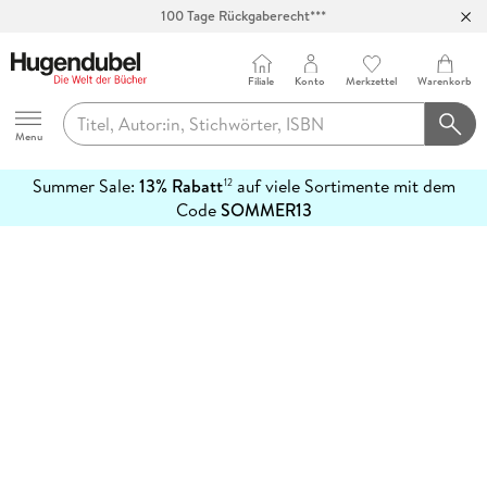
100 Tage Rückgaberecht***
Abholung in über 100 Filialen
Filiale
Konto
Merkzettel
Warenkorb
Hugendubel
Menu
Summer Sale:
13% Rabatt
auf viele Sortimente mit dem
12
mehr
Code
SOMMER13
erfahren