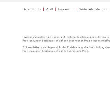
Datenschutz
AGB
Impressum
Widerrufsbelehrung
Mängelexemplare sind Bücher mit leichten Beschädigungen, die das Les
1
Preissenkungen beziehen sich auf den gebundenen Preis eines mangelfre
Diese Artikel unterliegen nicht der Preisbindung, die Preisbindung die
2
Preissenkungen beziehen sich auf den vorherigen Preis.
Durch Öffnen der Leseprobe willigen Sie ein, dass Daten an den Anbie
3
Der gebundene Preis dieses Artikels wird nach Ablauf des auf der Arti
4
Der Preisvergleich bezieht sich auf die unverbindliche Preisempfehlun
5
Der gebundene Preis dieses Artikels wurde vom Verlag gesenkt. Angabe
6
Die Preisbindung dieses Artikels wurde aufgehoben. Angaben zu Preis
7
Der gebundene Preis dieses Artikels wird nach Ablauf des auf der Arti
8
Ihr Gutschein SOMMER13 gilt bis einschließlich 10.08.2026. Sie könne
12
gültig für gesetzlich preisgebundene Artikel (deutschsprachige Bücher 
Gutscheinen und Geschenkkarten kombinierbar. Eine Barauszahlung ist ni