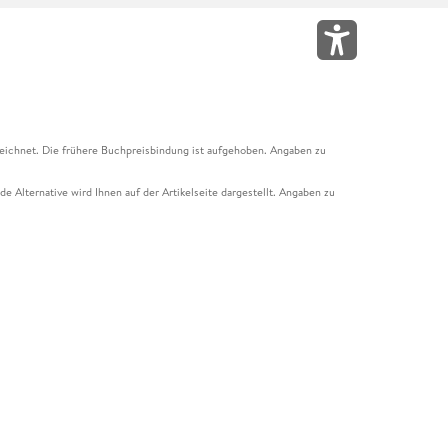
eichnet. Die frühere Buchpreisbindung ist aufgehoben. Angaben zu
e Alternative wird Ihnen auf der Artikelseite dargestellt. Angaben zu
ur Abholung mit Zahlung in der Filiale möglich. Der Gutschein ist nicht
t und das Hugendubel Hörbuch Abo. Der Gutschein ist nicht mit anderen