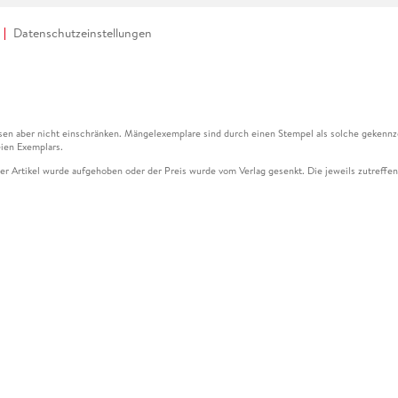
Datenschutzeinstellungen
en aber nicht einschränken. Mängelexemplare sind durch einen Stempel als solche gekennz
ien Exemplars.
ser Artikel wurde aufgehoben oder der Preis wurde vom Verlag gesenkt. Die jeweils zutreffend
ter der Leseprobe übermittelt werden.
kelseite dargestellten Datums vom Verlag angehoben.
g (UVP) des Herstellers.
n zu Preissenkungen beziehen sich auf den vorherigen Preis.
senkungen beziehen sich auf den letzten gebundenen Preis.
kelseite dargestellten Datums vom Verlag angehoben.
n den Gutschein ausschließlich online einlösen unter www.hugendubel.de. Keine Bestellung z
und eBooks) sowie für preisgebundene Kalender, tolino shine (4016621130466), tolino selec
cht möglich. Ein Weiterverkauf und der Handel des Gutscheincodes sind nicht gestattet.