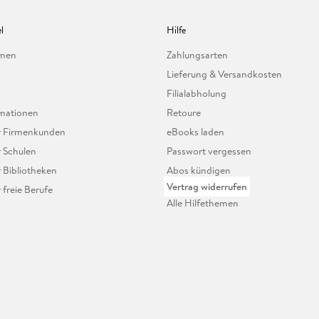
l
Hilfe
hmen
Zahlungsarten
Lieferung & Versandkosten
Filialabholung
mationen
Retoure
ür Firmenkunden
eBooks laden
r Schulen
Passwort vergessen
r Bibliotheken
Abos kündigen
Vertrag widerrufen
r freie Berufe
Alle Hilfethemen