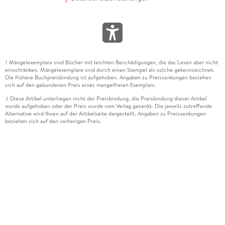
Mängelexemplare sind Bücher mit leichten Beschädigungen, die das Lesen aber nicht
1
einschränken. Mängelexemplare sind durch einen Stempel als solche gekennzeichnet.
Die frühere Buchpreisbindung ist aufgehoben. Angaben zu Preissenkungen beziehen
sich auf den gebundenen Preis eines mangelfreien Exemplars.
Diese Artikel unterliegen nicht der Preisbindung, die Preisbindung dieser Artikel
2
wurde aufgehoben oder der Preis wurde vom Verlag gesenkt. Die jeweils zutreffende
Alternative wird Ihnen auf der Artikelseite dargestellt. Angaben zu Preissenkungen
beziehen sich auf den vorherigen Preis.
Durch Öffnen der Leseprobe willigen Sie ein, dass Daten an den Anbieter der
3
Leseprobe übermittelt werden.
Der gebundene Preis dieses Artikels wird nach Ablauf des auf der Artikelseite
4
dargestellten Datums vom Verlag angehoben.
Der Preisvergleich bezieht sich auf die unverbindliche Preisempfehlung (UVP) des
5
Herstellers.
Der gebundene Preis dieses Artikels wurde vom Verlag gesenkt. Angaben zu
6
Preissenkungen beziehen sich auf den vorherigen Preis.
Die Preisbindung dieses Artikels wurde aufgehoben. Angaben zu Preissenkungen
7