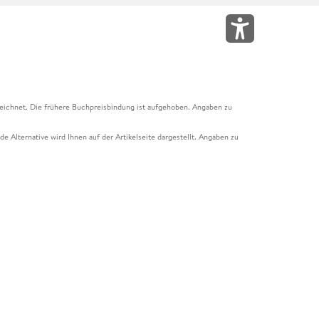
eichnet. Die frühere Buchpreisbindung ist aufgehoben. Angaben zu
e Alternative wird Ihnen auf der Artikelseite dargestellt. Angaben zu
ur Abholung mit Zahlung in der Filiale möglich. Der Gutschein ist nicht
t und das Hugendubel Hörbuch Abo. Der Gutschein ist nicht mit anderen