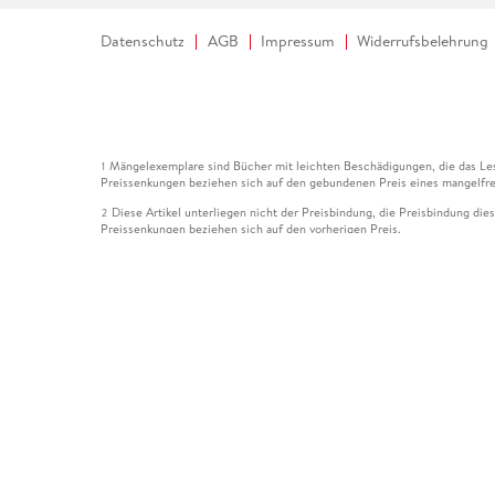
Datenschutz
AGB
Impressum
Widerrufsbelehrung
Mängelexemplare sind Bücher mit leichten Beschädigungen, die das Les
1
Preissenkungen beziehen sich auf den gebundenen Preis eines mangelfre
Diese Artikel unterliegen nicht der Preisbindung, die Preisbindung die
2
Preissenkungen beziehen sich auf den vorherigen Preis.
Durch Öffnen der Leseprobe willigen Sie ein, dass Daten an den Anbie
3
Der gebundene Preis dieses Artikels wird nach Ablauf des auf der Arti
4
Der Preisvergleich bezieht sich auf die unverbindliche Preisempfehlun
5
Der gebundene Preis dieses Artikels wurde vom Verlag gesenkt. Angabe
6
Die Preisbindung dieses Artikels wurde aufgehoben. Angaben zu Preis
7
Der gebundene Preis dieses Artikels wird nach Ablauf des auf der Arti
8
Ihr Gutschein SOMMER13 gilt bis einschließlich 10.08.2026. Sie könne
12
gültig für gesetzlich preisgebundene Artikel (deutschsprachige Bücher 
Gutscheinen und Geschenkkarten kombinierbar. Eine Barauszahlung ist ni