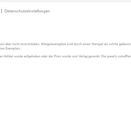
Datenschutzeinstellungen
en aber nicht einschränken. Mängelexemplare sind durch einen Stempel als solche gekennz
ien Exemplars.
ser Artikel wurde aufgehoben oder der Preis wurde vom Verlag gesenkt. Die jeweils zutreffend
ter der Leseprobe übermittelt werden.
kelseite dargestellten Datums vom Verlag angehoben.
g (UVP) des Herstellers.
n zu Preissenkungen beziehen sich auf den vorherigen Preis.
senkungen beziehen sich auf den letzten gebundenen Preis.
kelseite dargestellten Datums vom Verlag angehoben.
n den Gutschein ausschließlich online einlösen unter www.hugendubel.de. Keine Bestellung z
und eBooks) sowie für preisgebundene Kalender, tolino shine (4016621130466), tolino selec
cht möglich. Ein Weiterverkauf und der Handel des Gutscheincodes sind nicht gestattet.