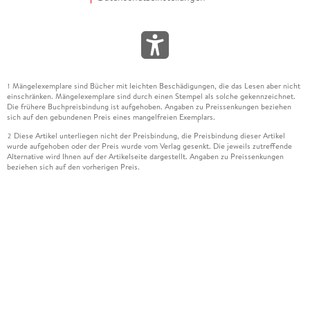
Mängelexemplare sind Bücher mit leichten Beschädigungen, die das Lesen aber nicht
1
einschränken. Mängelexemplare sind durch einen Stempel als solche gekennzeichnet.
Die frühere Buchpreisbindung ist aufgehoben. Angaben zu Preissenkungen beziehen
sich auf den gebundenen Preis eines mangelfreien Exemplars.
Diese Artikel unterliegen nicht der Preisbindung, die Preisbindung dieser Artikel
2
wurde aufgehoben oder der Preis wurde vom Verlag gesenkt. Die jeweils zutreffende
Alternative wird Ihnen auf der Artikelseite dargestellt. Angaben zu Preissenkungen
beziehen sich auf den vorherigen Preis.
Durch Öffnen der Leseprobe willigen Sie ein, dass Daten an den Anbieter der
3
Leseprobe übermittelt werden.
Der gebundene Preis dieses Artikels wird nach Ablauf des auf der Artikelseite
4
dargestellten Datums vom Verlag angehoben.
Der Preisvergleich bezieht sich auf die unverbindliche Preisempfehlung (UVP) des
5
Herstellers.
Der gebundene Preis dieses Artikels wurde vom Verlag gesenkt. Angaben zu
6
Preissenkungen beziehen sich auf den vorherigen Preis.
Die Preisbindung dieses Artikels wurde aufgehoben. Angaben zu Preissenkungen
7