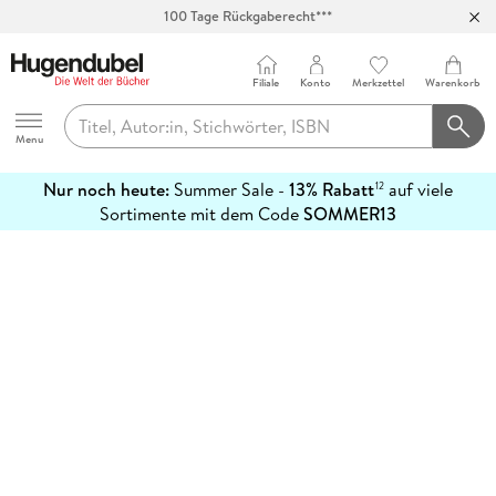
100 Tage Rückgaberecht***
Abholung in über 100 Filialen
Filiale
Konto
Merkzettel
Warenkorb
Hugendubel
Menu
Nur noch heute:
Summer Sale -
13% Rabatt
auf viele
12
mehr
Sortimente mit dem Code
SOMMER13
erfahren