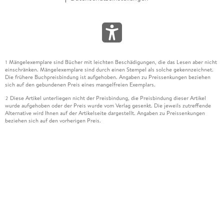
Mängelexemplare sind Bücher mit leichten Beschädigungen, die das Lesen aber nicht
1
einschränken. Mängelexemplare sind durch einen Stempel als solche gekennzeichnet.
Die frühere Buchpreisbindung ist aufgehoben. Angaben zu Preissenkungen beziehen
sich auf den gebundenen Preis eines mangelfreien Exemplars.
Diese Artikel unterliegen nicht der Preisbindung, die Preisbindung dieser Artikel
2
wurde aufgehoben oder der Preis wurde vom Verlag gesenkt. Die jeweils zutreffende
Alternative wird Ihnen auf der Artikelseite dargestellt. Angaben zu Preissenkungen
beziehen sich auf den vorherigen Preis.
Durch Öffnen der Leseprobe willigen Sie ein, dass Daten an den Anbieter der
3
Leseprobe übermittelt werden.
Der gebundene Preis dieses Artikels wird nach Ablauf des auf der Artikelseite
4
dargestellten Datums vom Verlag angehoben.
Der Preisvergleich bezieht sich auf die unverbindliche Preisempfehlung (UVP) des
5
Herstellers.
Der gebundene Preis dieses Artikels wurde vom Verlag gesenkt. Angaben zu
6
Preissenkungen beziehen sich auf den vorherigen Preis.
Die Preisbindung dieses Artikels wurde aufgehoben. Angaben zu Preissenkungen
7