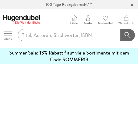
100 Tage Rückgaberecht***
Abholung in über 100 Filialen
Filiale
Konto
Merkzettel
Warenkorb
Hugendubel
Menu
Summer Sale:
13% Rabatt
auf viele Sortimente mit dem
12
mehr
Code
SOMMER13
erfahren