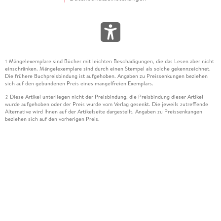
Mängelexemplare sind Bücher mit leichten Beschädigungen, die das Lesen aber nicht
1
einschränken. Mängelexemplare sind durch einen Stempel als solche gekennzeichnet.
Die frühere Buchpreisbindung ist aufgehoben. Angaben zu Preissenkungen beziehen
sich auf den gebundenen Preis eines mangelfreien Exemplars.
Diese Artikel unterliegen nicht der Preisbindung, die Preisbindung dieser Artikel
2
wurde aufgehoben oder der Preis wurde vom Verlag gesenkt. Die jeweils zutreffende
Alternative wird Ihnen auf der Artikelseite dargestellt. Angaben zu Preissenkungen
beziehen sich auf den vorherigen Preis.
Durch Öffnen der Leseprobe willigen Sie ein, dass Daten an den Anbieter der
3
Leseprobe übermittelt werden.
Der gebundene Preis dieses Artikels wird nach Ablauf des auf der Artikelseite
4
dargestellten Datums vom Verlag angehoben.
Der Preisvergleich bezieht sich auf die unverbindliche Preisempfehlung (UVP) des
5
Herstellers.
Der gebundene Preis dieses Artikels wurde vom Verlag gesenkt. Angaben zu
6
Preissenkungen beziehen sich auf den vorherigen Preis.
Die Preisbindung dieses Artikels wurde aufgehoben. Angaben zu Preissenkungen
7