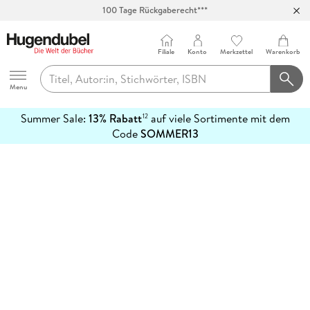
100 Tage Rückgaberecht***
Abholung in über 100 Filialen
Filiale
Konto
Merkzettel
Warenkorb
Hugendubel
Menu
Summer Sale:
13% Rabatt
auf viele Sortimente mit dem
12
mehr
Code
SOMMER13
erfahren