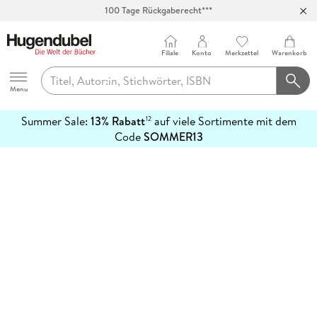
100 Tage Rückgaberecht***
Abholung in über 100 Filialen
Filiale
Konto
Merkzettel
Warenkorb
Hugendubel
Menu
Summer Sale:
13% Rabatt
auf viele Sortimente mit dem
12
mehr
Code
SOMMER13
erfahren