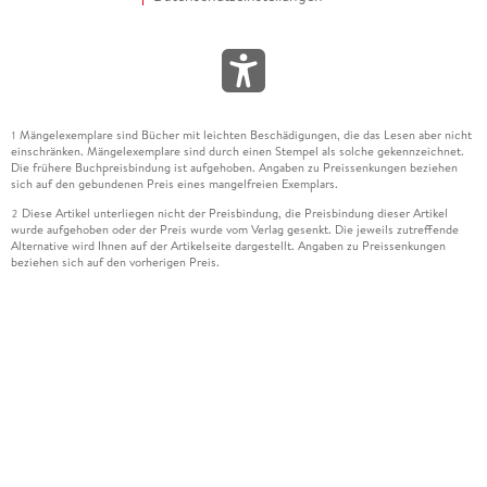
Mängelexemplare sind Bücher mit leichten Beschädigungen, die das Lesen aber nicht
1
einschränken. Mängelexemplare sind durch einen Stempel als solche gekennzeichnet.
Die frühere Buchpreisbindung ist aufgehoben. Angaben zu Preissenkungen beziehen
sich auf den gebundenen Preis eines mangelfreien Exemplars.
Diese Artikel unterliegen nicht der Preisbindung, die Preisbindung dieser Artikel
2
wurde aufgehoben oder der Preis wurde vom Verlag gesenkt. Die jeweils zutreffende
Alternative wird Ihnen auf der Artikelseite dargestellt. Angaben zu Preissenkungen
beziehen sich auf den vorherigen Preis.
Durch Öffnen der Leseprobe willigen Sie ein, dass Daten an den Anbieter der
3
Leseprobe übermittelt werden.
Der gebundene Preis dieses Artikels wird nach Ablauf des auf der Artikelseite
4
dargestellten Datums vom Verlag angehoben.
Der Preisvergleich bezieht sich auf die unverbindliche Preisempfehlung (UVP) des
5
Herstellers.
Der gebundene Preis dieses Artikels wurde vom Verlag gesenkt. Angaben zu
6
Preissenkungen beziehen sich auf den vorherigen Preis.
Die Preisbindung dieses Artikels wurde aufgehoben. Angaben zu Preissenkungen
7