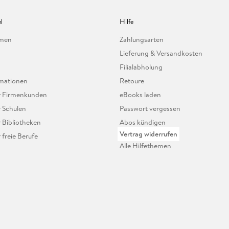
l
Hilfe
hmen
Zahlungsarten
Lieferung & Versandkosten
Filialabholung
mationen
Retoure
ür Firmenkunden
eBooks laden
r Schulen
Passwort vergessen
r Bibliotheken
Abos kündigen
Vertrag widerrufen
r freie Berufe
Alle Hilfethemen