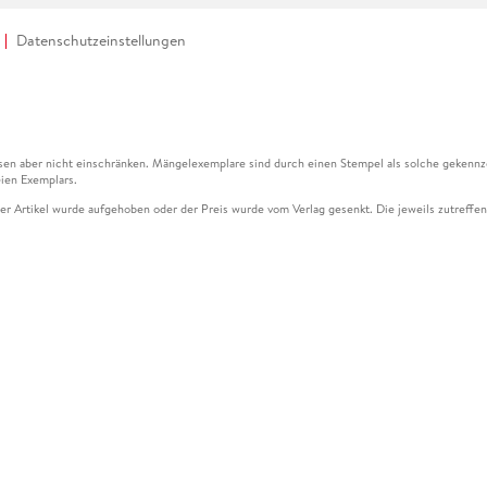
Datenschutzeinstellungen
en aber nicht einschränken. Mängelexemplare sind durch einen Stempel als solche gekennz
ien Exemplars.
ser Artikel wurde aufgehoben oder der Preis wurde vom Verlag gesenkt. Die jeweils zutreffend
ter der Leseprobe übermittelt werden.
kelseite dargestellten Datums vom Verlag angehoben.
g (UVP) des Herstellers.
n zu Preissenkungen beziehen sich auf den vorherigen Preis.
senkungen beziehen sich auf den letzten gebundenen Preis.
kelseite dargestellten Datums vom Verlag angehoben.
n den Gutschein ausschließlich online einlösen unter www.hugendubel.de. Keine Bestellung z
und eBooks) sowie für preisgebundene Kalender, tolino shine (4016621130466), tolino selec
cht möglich. Ein Weiterverkauf und der Handel des Gutscheincodes sind nicht gestattet.