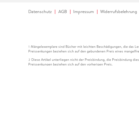
Datenschutz
AGB
Impressum
Widerrufsbelehrung
Mängelexemplare sind Bücher mit leichten Beschädigungen, die das Les
1
Preissenkungen beziehen sich auf den gebundenen Preis eines mangelfre
Diese Artikel unterliegen nicht der Preisbindung, die Preisbindung die
2
Preissenkungen beziehen sich auf den vorherigen Preis.
Durch Öffnen der Leseprobe willigen Sie ein, dass Daten an den Anbie
3
Der gebundene Preis dieses Artikels wird nach Ablauf des auf der Arti
4
Der Preisvergleich bezieht sich auf die unverbindliche Preisempfehlun
5
Der gebundene Preis dieses Artikels wurde vom Verlag gesenkt. Angabe
6
Die Preisbindung dieses Artikels wurde aufgehoben. Angaben zu Preis
7
Der gebundene Preis dieses Artikels wird nach Ablauf des auf der Arti
8
Ihr Gutschein SOMMER13 gilt bis einschließlich 10.08.2026. Sie könne
12
gültig für gesetzlich preisgebundene Artikel (deutschsprachige Bücher 
Gutscheinen und Geschenkkarten kombinierbar. Eine Barauszahlung ist ni