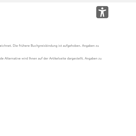
eichnet. Die frühere Buchpreisbindung ist aufgehoben. Angaben zu
e Alternative wird Ihnen auf der Artikelseite dargestellt. Angaben zu
ur Abholung mit Zahlung in der Filiale möglich. Der Gutschein ist nicht
t und das Hugendubel Hörbuch Abo. Der Gutschein ist nicht mit anderen