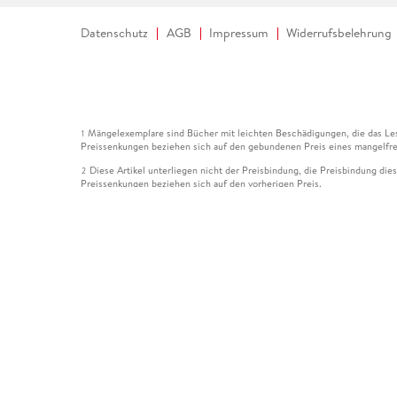
Datenschutz
AGB
Impressum
Widerrufsbelehrung
Mängelexemplare sind Bücher mit leichten Beschädigungen, die das Les
1
Preissenkungen beziehen sich auf den gebundenen Preis eines mangelfre
Diese Artikel unterliegen nicht der Preisbindung, die Preisbindung die
2
Preissenkungen beziehen sich auf den vorherigen Preis.
Durch Öffnen der Leseprobe willigen Sie ein, dass Daten an den Anbie
3
Der gebundene Preis dieses Artikels wird nach Ablauf des auf der Arti
4
Der Preisvergleich bezieht sich auf die unverbindliche Preisempfehlun
5
Der gebundene Preis dieses Artikels wurde vom Verlag gesenkt. Angabe
6
Die Preisbindung dieses Artikels wurde aufgehoben. Angaben zu Preis
7
Der gebundene Preis dieses Artikels wird nach Ablauf des auf der Arti
8
Ihr Gutschein SOMMER13 gilt bis einschließlich 10.08.2026. Sie könne
12
gültig für gesetzlich preisgebundene Artikel (deutschsprachige Bücher 
Gutscheinen und Geschenkkarten kombinierbar. Eine Barauszahlung ist ni