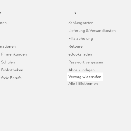
l
Hilfe
hmen
Zahlungsarten
Lieferung & Versandkosten
Filialabholung
mationen
Retoure
ür Firmenkunden
eBooks laden
r Schulen
Passwort vergessen
r Bibliotheken
Abos kündigen
Vertrag widerrufen
r freie Berufe
Alle Hilfethemen