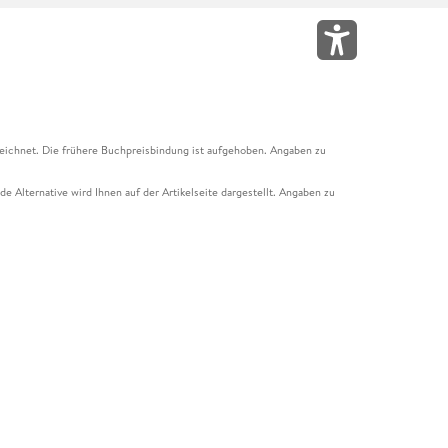
eichnet. Die frühere Buchpreisbindung ist aufgehoben. Angaben zu
e Alternative wird Ihnen auf der Artikelseite dargestellt. Angaben zu
ur Abholung mit Zahlung in der Filiale möglich. Der Gutschein ist nicht
t und das Hugendubel Hörbuch Abo. Der Gutschein ist nicht mit anderen