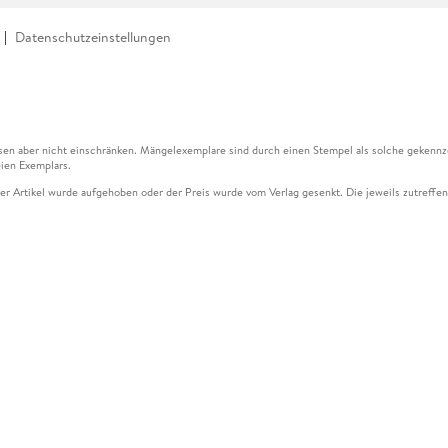
Datenschutzeinstellungen
en aber nicht einschränken. Mängelexemplare sind durch einen Stempel als solche gekennz
ien Exemplars.
ser Artikel wurde aufgehoben oder der Preis wurde vom Verlag gesenkt. Die jeweils zutreffend
ter der Leseprobe übermittelt werden.
kelseite dargestellten Datums vom Verlag angehoben.
g (UVP) des Herstellers.
n zu Preissenkungen beziehen sich auf den vorherigen Preis.
senkungen beziehen sich auf den letzten gebundenen Preis.
kelseite dargestellten Datums vom Verlag angehoben.
n den Gutschein ausschließlich online einlösen unter www.hugendubel.de. Keine Bestellung z
und eBooks) sowie für preisgebundene Kalender, tolino shine (4016621130466), tolino selec
cht möglich. Ein Weiterverkauf und der Handel des Gutscheincodes sind nicht gestattet.