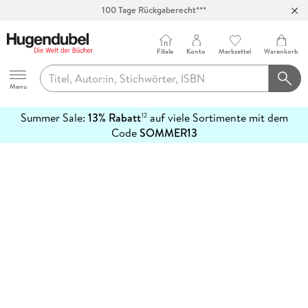
100 Tage Rückgaberecht***
Abholung in über 100 Filialen
Filiale
Konto
Merkzettel
Warenkorb
Hugendubel
Menu
Summer Sale:
13% Rabatt
auf viele Sortimente mit dem
12
mehr
Code
SOMMER13
erfahren