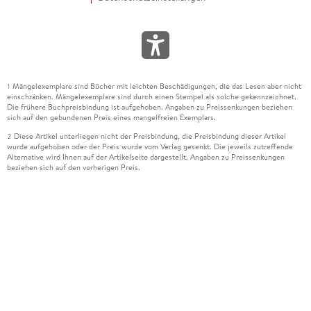
Mängelexemplare sind Bücher mit leichten Beschädigungen, die das Lesen aber nicht
1
einschränken. Mängelexemplare sind durch einen Stempel als solche gekennzeichnet.
Die frühere Buchpreisbindung ist aufgehoben. Angaben zu Preissenkungen beziehen
sich auf den gebundenen Preis eines mangelfreien Exemplars.
Diese Artikel unterliegen nicht der Preisbindung, die Preisbindung dieser Artikel
2
wurde aufgehoben oder der Preis wurde vom Verlag gesenkt. Die jeweils zutreffende
Alternative wird Ihnen auf der Artikelseite dargestellt. Angaben zu Preissenkungen
beziehen sich auf den vorherigen Preis.
Durch Öffnen der Leseprobe willigen Sie ein, dass Daten an den Anbieter der
3
Leseprobe übermittelt werden.
Der gebundene Preis dieses Artikels wird nach Ablauf des auf der Artikelseite
4
dargestellten Datums vom Verlag angehoben.
Der Preisvergleich bezieht sich auf die unverbindliche Preisempfehlung (UVP) des
5
Herstellers.
Der gebundene Preis dieses Artikels wurde vom Verlag gesenkt. Angaben zu
6
Preissenkungen beziehen sich auf den vorherigen Preis.
Die Preisbindung dieses Artikels wurde aufgehoben. Angaben zu Preissenkungen
7