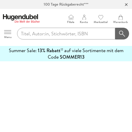
100 Tage Rückgaberecht***
Abholung in über 100 Filialen
Filiale
Konto
Merkzettel
Warenkorb
Hugendubel
Menu
Summer Sale:
13% Rabatt
auf viele Sortimente mit dem
12
mehr
Code
SOMMER13
erfahren