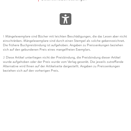
Mängelexemplare sind Bücher mit leichten Beschädigungen, die das Lesen aber nicht
1
einschränken. Mängelexemplare sind durch einen Stempel als solche gekennzeichnet.
Die frühere Buchpreisbindung ist aufgehoben. Angaben zu Preissenkungen beziehen
sich auf den gebundenen Preis eines mangelfreien Exemplars.
Diese Artikel unterliegen nicht der Preisbindung, die Preisbindung dieser Artikel
2
wurde aufgehoben oder der Preis wurde vom Verlag gesenkt. Die jeweils zutreffende
Alternative wird Ihnen auf der Artikelseite dargestellt. Angaben zu Preissenkungen
beziehen sich auf den vorherigen Preis.
Durch Öffnen der Leseprobe willigen Sie ein, dass Daten an den Anbieter der
3
Leseprobe übermittelt werden.
Der gebundene Preis dieses Artikels wird nach Ablauf des auf der Artikelseite
4
dargestellten Datums vom Verlag angehoben.
Der Preisvergleich bezieht sich auf die unverbindliche Preisempfehlung (UVP) des
5
Herstellers.
Der gebundene Preis dieses Artikels wurde vom Verlag gesenkt. Angaben zu
6
Preissenkungen beziehen sich auf den vorherigen Preis.
Die Preisbindung dieses Artikels wurde aufgehoben. Angaben zu Preissenkungen
7