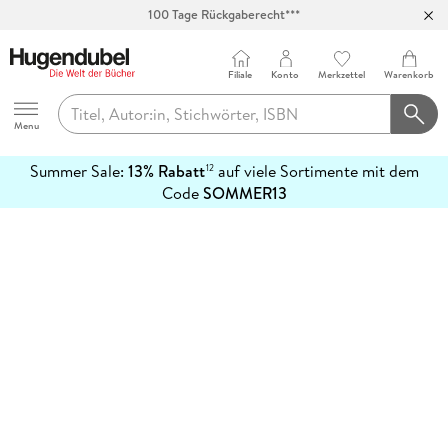
100 Tage Rückgaberecht***
Abholung in über 100 Filialen
Filiale
Konto
Merkzettel
Warenkorb
Hugendubel
Menu
Summer Sale:
13% Rabatt
auf viele Sortimente mit dem
12
mehr
Code
SOMMER13
erfahren