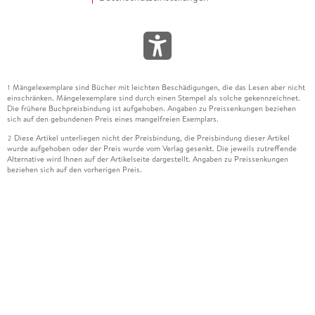
Mängelexemplare sind Bücher mit leichten Beschädigungen, die das Lesen aber nicht
1
einschränken. Mängelexemplare sind durch einen Stempel als solche gekennzeichnet.
Die frühere Buchpreisbindung ist aufgehoben. Angaben zu Preissenkungen beziehen
sich auf den gebundenen Preis eines mangelfreien Exemplars.
Diese Artikel unterliegen nicht der Preisbindung, die Preisbindung dieser Artikel
2
wurde aufgehoben oder der Preis wurde vom Verlag gesenkt. Die jeweils zutreffende
Alternative wird Ihnen auf der Artikelseite dargestellt. Angaben zu Preissenkungen
beziehen sich auf den vorherigen Preis.
Durch Öffnen der Leseprobe willigen Sie ein, dass Daten an den Anbieter der
3
Leseprobe übermittelt werden.
Der gebundene Preis dieses Artikels wird nach Ablauf des auf der Artikelseite
4
dargestellten Datums vom Verlag angehoben.
Der Preisvergleich bezieht sich auf die unverbindliche Preisempfehlung (UVP) des
5
Herstellers.
Der gebundene Preis dieses Artikels wurde vom Verlag gesenkt. Angaben zu
6
Preissenkungen beziehen sich auf den vorherigen Preis.
Die Preisbindung dieses Artikels wurde aufgehoben. Angaben zu Preissenkungen
7