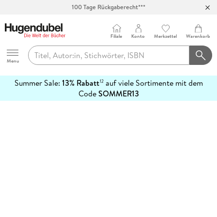
100 Tage Rückgaberecht***
Abholung in über 100 Filialen
Filiale
Konto
Merkzettel
Warenkorb
Hugendubel
Menu
Summer Sale:
13% Rabatt
auf viele Sortimente mit dem
12
mehr
Code
SOMMER13
erfahren