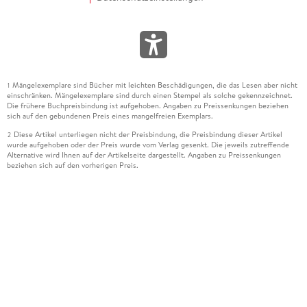
Mängelexemplare sind Bücher mit leichten Beschädigungen, die das Lesen aber nicht
1
einschränken. Mängelexemplare sind durch einen Stempel als solche gekennzeichnet.
Die frühere Buchpreisbindung ist aufgehoben. Angaben zu Preissenkungen beziehen
sich auf den gebundenen Preis eines mangelfreien Exemplars.
Diese Artikel unterliegen nicht der Preisbindung, die Preisbindung dieser Artikel
2
wurde aufgehoben oder der Preis wurde vom Verlag gesenkt. Die jeweils zutreffende
Alternative wird Ihnen auf der Artikelseite dargestellt. Angaben zu Preissenkungen
beziehen sich auf den vorherigen Preis.
Durch Öffnen der Leseprobe willigen Sie ein, dass Daten an den Anbieter der
3
Leseprobe übermittelt werden.
Der gebundene Preis dieses Artikels wird nach Ablauf des auf der Artikelseite
4
dargestellten Datums vom Verlag angehoben.
Der Preisvergleich bezieht sich auf die unverbindliche Preisempfehlung (UVP) des
5
Herstellers.
Der gebundene Preis dieses Artikels wurde vom Verlag gesenkt. Angaben zu
6
Preissenkungen beziehen sich auf den vorherigen Preis.
Die Preisbindung dieses Artikels wurde aufgehoben. Angaben zu Preissenkungen
7