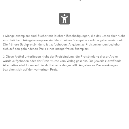
Mängelexemplare sind Bücher mit leichten Beschädigungen, die das Lesen aber nicht
1
einschränken. Mängelexemplare sind durch einen Stempel als solche gekennzeichnet.
Die frühere Buchpreisbindung ist aufgehoben. Angaben zu Preissenkungen beziehen
sich auf den gebundenen Preis eines mangelfreien Exemplars.
Diese Artikel unterliegen nicht der Preisbindung, die Preisbindung dieser Artikel
2
wurde aufgehoben oder der Preis wurde vom Verlag gesenkt. Die jeweils zutreffende
Alternative wird Ihnen auf der Artikelseite dargestellt. Angaben zu Preissenkungen
beziehen sich auf den vorherigen Preis.
Durch Öffnen der Leseprobe willigen Sie ein, dass Daten an den Anbieter der
3
Leseprobe übermittelt werden.
Der gebundene Preis dieses Artikels wird nach Ablauf des auf der Artikelseite
4
dargestellten Datums vom Verlag angehoben.
Der Preisvergleich bezieht sich auf die unverbindliche Preisempfehlung (UVP) des
5
Herstellers.
Der gebundene Preis dieses Artikels wurde vom Verlag gesenkt. Angaben zu
6
Preissenkungen beziehen sich auf den vorherigen Preis.
Die Preisbindung dieses Artikels wurde aufgehoben. Angaben zu Preissenkungen
7