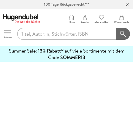
100 Tage Rückgaberecht***
Abholung in über 100 Filialen
Filiale
Konto
Merkzettel
Warenkorb
Hugendubel
Menu
Summer Sale:
13% Rabatt
auf viele Sortimente mit dem
12
mehr
Code
SOMMER13
erfahren