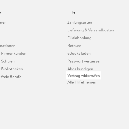
l
Hilfe
hmen
Zahlungsarten
Lieferung & Versandkosten
Filialabholung
mationen
Retoure
ür Firmenkunden
eBooks laden
r Schulen
Passwort vergessen
r Bibliotheken
Abos kündigen
Vertrag widerrufen
r freie Berufe
Alle Hilfethemen