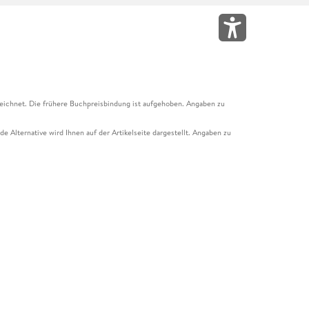
eichnet. Die frühere Buchpreisbindung ist aufgehoben. Angaben zu
e Alternative wird Ihnen auf der Artikelseite dargestellt. Angaben zu
ur Abholung mit Zahlung in der Filiale möglich. Der Gutschein ist nicht
t und das Hugendubel Hörbuch Abo. Der Gutschein ist nicht mit anderen