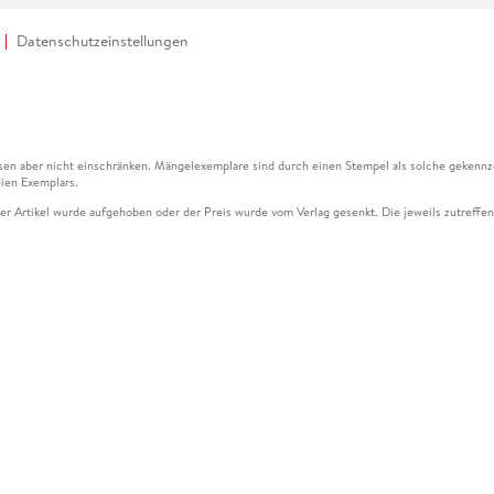
Datenschutzeinstellungen
en aber nicht einschränken. Mängelexemplare sind durch einen Stempel als solche gekennz
ien Exemplars.
ser Artikel wurde aufgehoben oder der Preis wurde vom Verlag gesenkt. Die jeweils zutreffend
ter der Leseprobe übermittelt werden.
kelseite dargestellten Datums vom Verlag angehoben.
g (UVP) des Herstellers.
n zu Preissenkungen beziehen sich auf den vorherigen Preis.
senkungen beziehen sich auf den letzten gebundenen Preis.
kelseite dargestellten Datums vom Verlag angehoben.
n den Gutschein ausschließlich online einlösen unter www.hugendubel.de. Keine Bestellung z
und eBooks) sowie für preisgebundene Kalender, tolino shine (4016621130466), tolino selec
cht möglich. Ein Weiterverkauf und der Handel des Gutscheincodes sind nicht gestattet.