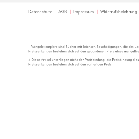
Datenschutz
AGB
Impressum
Widerrufsbelehrung
Mängelexemplare sind Bücher mit leichten Beschädigungen, die das Les
1
Preissenkungen beziehen sich auf den gebundenen Preis eines mangelfre
Diese Artikel unterliegen nicht der Preisbindung, die Preisbindung die
2
Preissenkungen beziehen sich auf den vorherigen Preis.
Durch Öffnen der Leseprobe willigen Sie ein, dass Daten an den Anbie
3
Der gebundene Preis dieses Artikels wird nach Ablauf des auf der Arti
4
Der Preisvergleich bezieht sich auf die unverbindliche Preisempfehlun
5
Der gebundene Preis dieses Artikels wurde vom Verlag gesenkt. Angabe
6
Die Preisbindung dieses Artikels wurde aufgehoben. Angaben zu Preis
7
Der gebundene Preis dieses Artikels wird nach Ablauf des auf der Arti
8
Ihr Gutschein SOMMER13 gilt bis einschließlich 10.08.2026. Sie könne
12
gültig für gesetzlich preisgebundene Artikel (deutschsprachige Bücher 
Gutscheinen und Geschenkkarten kombinierbar. Eine Barauszahlung ist ni