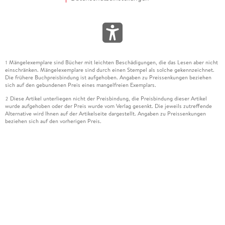
Mängelexemplare sind Bücher mit leichten Beschädigungen, die das Lesen aber nicht
1
einschränken. Mängelexemplare sind durch einen Stempel als solche gekennzeichnet.
Die frühere Buchpreisbindung ist aufgehoben. Angaben zu Preissenkungen beziehen
sich auf den gebundenen Preis eines mangelfreien Exemplars.
Diese Artikel unterliegen nicht der Preisbindung, die Preisbindung dieser Artikel
2
wurde aufgehoben oder der Preis wurde vom Verlag gesenkt. Die jeweils zutreffende
Alternative wird Ihnen auf der Artikelseite dargestellt. Angaben zu Preissenkungen
beziehen sich auf den vorherigen Preis.
Durch Öffnen der Leseprobe willigen Sie ein, dass Daten an den Anbieter der
3
Leseprobe übermittelt werden.
Der gebundene Preis dieses Artikels wird nach Ablauf des auf der Artikelseite
4
dargestellten Datums vom Verlag angehoben.
Der Preisvergleich bezieht sich auf die unverbindliche Preisempfehlung (UVP) des
5
Herstellers.
Der gebundene Preis dieses Artikels wurde vom Verlag gesenkt. Angaben zu
6
Preissenkungen beziehen sich auf den vorherigen Preis.
Die Preisbindung dieses Artikels wurde aufgehoben. Angaben zu Preissenkungen
7