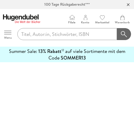
100 Tage Rückgaberecht***
Abholung in über 100 Filialen
Filiale
Konto
Merkzettel
Warenkorb
Hugendubel
Menu
Summer Sale:
13% Rabatt
auf viele Sortimente mit dem
12
mehr
Code
SOMMER13
erfahren