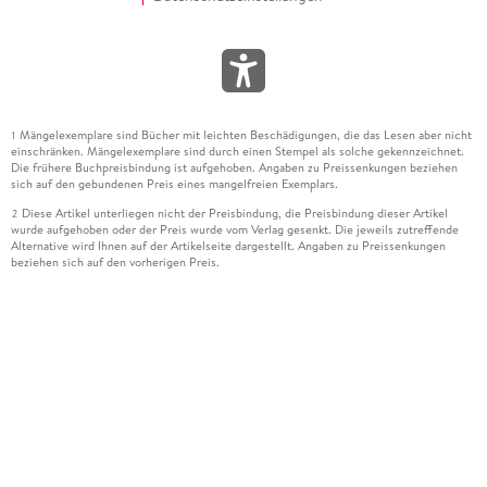
Mängelexemplare sind Bücher mit leichten Beschädigungen, die das Lesen aber nicht
1
einschränken. Mängelexemplare sind durch einen Stempel als solche gekennzeichnet.
Die frühere Buchpreisbindung ist aufgehoben. Angaben zu Preissenkungen beziehen
sich auf den gebundenen Preis eines mangelfreien Exemplars.
Diese Artikel unterliegen nicht der Preisbindung, die Preisbindung dieser Artikel
2
wurde aufgehoben oder der Preis wurde vom Verlag gesenkt. Die jeweils zutreffende
Alternative wird Ihnen auf der Artikelseite dargestellt. Angaben zu Preissenkungen
beziehen sich auf den vorherigen Preis.
Durch Öffnen der Leseprobe willigen Sie ein, dass Daten an den Anbieter der
3
Leseprobe übermittelt werden.
Der gebundene Preis dieses Artikels wird nach Ablauf des auf der Artikelseite
4
dargestellten Datums vom Verlag angehoben.
Der Preisvergleich bezieht sich auf die unverbindliche Preisempfehlung (UVP) des
5
Herstellers.
Der gebundene Preis dieses Artikels wurde vom Verlag gesenkt. Angaben zu
6
Preissenkungen beziehen sich auf den vorherigen Preis.
Die Preisbindung dieses Artikels wurde aufgehoben. Angaben zu Preissenkungen
7