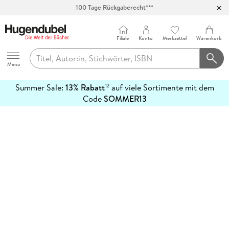
100 Tage Rückgaberecht***
Abholung in über 100 Filialen
Filiale
Konto
Merkzettel
Warenkorb
Hugendubel
Menu
Summer Sale:
13% Rabatt
auf viele Sortimente mit dem
12
mehr
Code
SOMMER13
erfahren