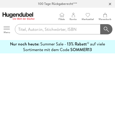
100 Tage Rückgaberecht***
Abholung in über 100 Filialen
Filiale
Konto
Merkzettel
Warenkorb
Hugendubel
Menu
Nur noch heute:
Summer Sale -
13% Rabatt
auf viele
12
mehr
Sortimente mit dem Code
SOMMER13
erfahren