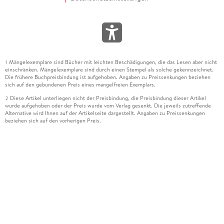
Mängelexemplare sind Bücher mit leichten Beschädigungen, die das Lesen aber nicht
1
einschränken. Mängelexemplare sind durch einen Stempel als solche gekennzeichnet.
Die frühere Buchpreisbindung ist aufgehoben. Angaben zu Preissenkungen beziehen
sich auf den gebundenen Preis eines mangelfreien Exemplars.
Diese Artikel unterliegen nicht der Preisbindung, die Preisbindung dieser Artikel
2
wurde aufgehoben oder der Preis wurde vom Verlag gesenkt. Die jeweils zutreffende
Alternative wird Ihnen auf der Artikelseite dargestellt. Angaben zu Preissenkungen
beziehen sich auf den vorherigen Preis.
Durch Öffnen der Leseprobe willigen Sie ein, dass Daten an den Anbieter der
3
Leseprobe übermittelt werden.
Der gebundene Preis dieses Artikels wird nach Ablauf des auf der Artikelseite
4
dargestellten Datums vom Verlag angehoben.
Der Preisvergleich bezieht sich auf die unverbindliche Preisempfehlung (UVP) des
5
Herstellers.
Der gebundene Preis dieses Artikels wurde vom Verlag gesenkt. Angaben zu
6
Preissenkungen beziehen sich auf den vorherigen Preis.
Die Preisbindung dieses Artikels wurde aufgehoben. Angaben zu Preissenkungen
7