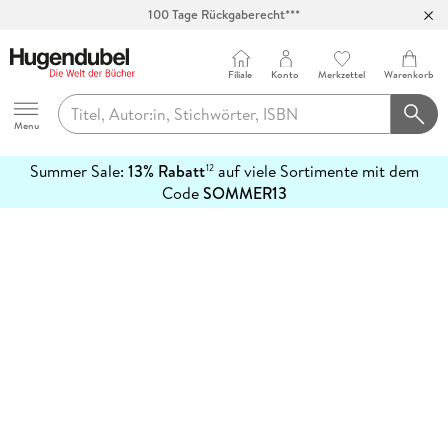
100 Tage Rückgaberecht***
Abholung in über 100 Filialen
Filiale
Konto
Merkzettel
Warenkorb
Hugendubel
Menu
Summer Sale:
13% Rabatt
auf viele Sortimente mit dem
12
mehr
Code
SOMMER13
erfahren