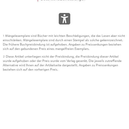
Mängelexemplare sind Bücher mit leichten Beschädigungen, die das Lesen aber nicht
1
einschränken. Mängelexemplare sind durch einen Stempel als solche gekennzeichnet.
Die frühere Buchpreisbindung ist aufgehoben. Angaben zu Preissenkungen beziehen
sich auf den gebundenen Preis eines mangelfreien Exemplars.
Diese Artikel unterliegen nicht der Preisbindung, die Preisbindung dieser Artikel
2
wurde aufgehoben oder der Preis wurde vom Verlag gesenkt. Die jeweils zutreffende
Alternative wird Ihnen auf der Artikelseite dargestellt. Angaben zu Preissenkungen
beziehen sich auf den vorherigen Preis.
Durch Öffnen der Leseprobe willigen Sie ein, dass Daten an den Anbieter der
3
Leseprobe übermittelt werden.
Der gebundene Preis dieses Artikels wird nach Ablauf des auf der Artikelseite
4
dargestellten Datums vom Verlag angehoben.
Der Preisvergleich bezieht sich auf die unverbindliche Preisempfehlung (UVP) des
5
Herstellers.
Der gebundene Preis dieses Artikels wurde vom Verlag gesenkt. Angaben zu
6
Preissenkungen beziehen sich auf den vorherigen Preis.
Die Preisbindung dieses Artikels wurde aufgehoben. Angaben zu Preissenkungen
7