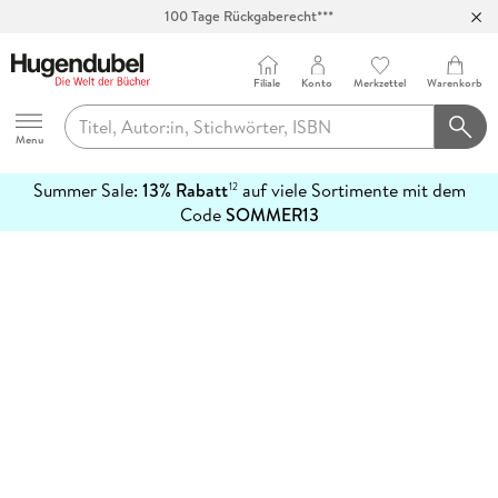
100 Tage Rückgaberecht***
Abholung in über 100 Filialen
Filiale
Konto
Merkzettel
Warenkorb
Hugendubel
Menu
Summer Sale:
13% Rabatt
auf viele Sortimente mit dem
12
mehr
Code
SOMMER13
erfahren