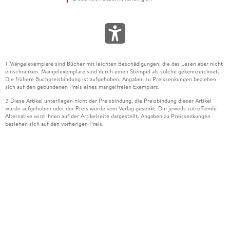
Mängelexemplare sind Bücher mit leichten Beschädigungen, die das Lesen aber nicht
1
einschränken. Mängelexemplare sind durch einen Stempel als solche gekennzeichnet.
Die frühere Buchpreisbindung ist aufgehoben. Angaben zu Preissenkungen beziehen
sich auf den gebundenen Preis eines mangelfreien Exemplars.
Diese Artikel unterliegen nicht der Preisbindung, die Preisbindung dieser Artikel
2
wurde aufgehoben oder der Preis wurde vom Verlag gesenkt. Die jeweils zutreffende
Alternative wird Ihnen auf der Artikelseite dargestellt. Angaben zu Preissenkungen
beziehen sich auf den vorherigen Preis.
Durch Öffnen der Leseprobe willigen Sie ein, dass Daten an den Anbieter der
3
Leseprobe übermittelt werden.
Der gebundene Preis dieses Artikels wird nach Ablauf des auf der Artikelseite
4
dargestellten Datums vom Verlag angehoben.
Der Preisvergleich bezieht sich auf die unverbindliche Preisempfehlung (UVP) des
5
Herstellers.
Der gebundene Preis dieses Artikels wurde vom Verlag gesenkt. Angaben zu
6
Preissenkungen beziehen sich auf den vorherigen Preis.
Die Preisbindung dieses Artikels wurde aufgehoben. Angaben zu Preissenkungen
7