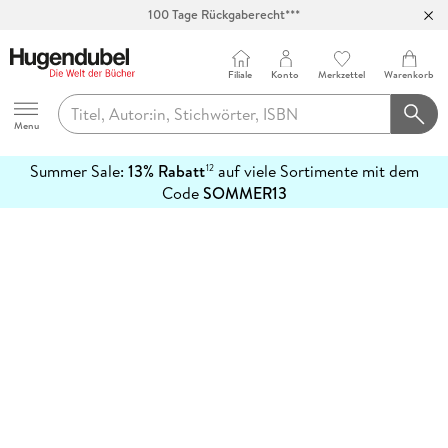
100 Tage Rückgaberecht***
Abholung in über 100 Filialen
Filiale
Konto
Merkzettel
Warenkorb
Hugendubel
Menu
Summer Sale:
13% Rabatt
auf viele Sortimente mit dem
12
mehr
Code
SOMMER13
erfahren