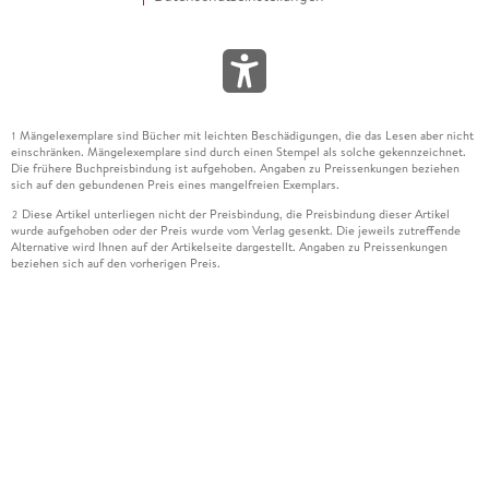
Mängelexemplare sind Bücher mit leichten Beschädigungen, die das Lesen aber nicht
1
einschränken. Mängelexemplare sind durch einen Stempel als solche gekennzeichnet.
Die frühere Buchpreisbindung ist aufgehoben. Angaben zu Preissenkungen beziehen
sich auf den gebundenen Preis eines mangelfreien Exemplars.
Diese Artikel unterliegen nicht der Preisbindung, die Preisbindung dieser Artikel
2
wurde aufgehoben oder der Preis wurde vom Verlag gesenkt. Die jeweils zutreffende
Alternative wird Ihnen auf der Artikelseite dargestellt. Angaben zu Preissenkungen
beziehen sich auf den vorherigen Preis.
Durch Öffnen der Leseprobe willigen Sie ein, dass Daten an den Anbieter der
3
Leseprobe übermittelt werden.
Der gebundene Preis dieses Artikels wird nach Ablauf des auf der Artikelseite
4
dargestellten Datums vom Verlag angehoben.
Der Preisvergleich bezieht sich auf die unverbindliche Preisempfehlung (UVP) des
5
Herstellers.
Der gebundene Preis dieses Artikels wurde vom Verlag gesenkt. Angaben zu
6
Preissenkungen beziehen sich auf den vorherigen Preis.
Die Preisbindung dieses Artikels wurde aufgehoben. Angaben zu Preissenkungen
7