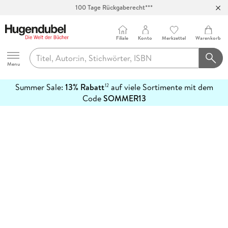
100 Tage Rückgaberecht***
Abholung in über 100 Filialen
Filiale
Konto
Merkzettel
Warenkorb
Hugendubel
Menu
Summer Sale:
13% Rabatt
auf viele Sortimente mit dem
12
mehr
Code
SOMMER13
erfahren