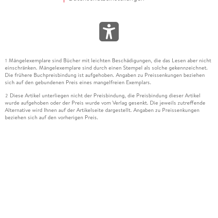
Mängelexemplare sind Bücher mit leichten Beschädigungen, die das Lesen aber nicht
1
einschränken. Mängelexemplare sind durch einen Stempel als solche gekennzeichnet.
Die frühere Buchpreisbindung ist aufgehoben. Angaben zu Preissenkungen beziehen
sich auf den gebundenen Preis eines mangelfreien Exemplars.
Diese Artikel unterliegen nicht der Preisbindung, die Preisbindung dieser Artikel
2
wurde aufgehoben oder der Preis wurde vom Verlag gesenkt. Die jeweils zutreffende
Alternative wird Ihnen auf der Artikelseite dargestellt. Angaben zu Preissenkungen
beziehen sich auf den vorherigen Preis.
Durch Öffnen der Leseprobe willigen Sie ein, dass Daten an den Anbieter der
3
Leseprobe übermittelt werden.
Der gebundene Preis dieses Artikels wird nach Ablauf des auf der Artikelseite
4
dargestellten Datums vom Verlag angehoben.
Der Preisvergleich bezieht sich auf die unverbindliche Preisempfehlung (UVP) des
5
Herstellers.
Der gebundene Preis dieses Artikels wurde vom Verlag gesenkt. Angaben zu
6
Preissenkungen beziehen sich auf den vorherigen Preis.
Die Preisbindung dieses Artikels wurde aufgehoben. Angaben zu Preissenkungen
7