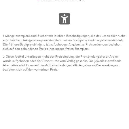
Mängelexemplare sind Bücher mit leichten Beschädigungen, die das Lesen aber nicht
1
einschränken. Mängelexemplare sind durch einen Stempel als solche gekennzeichnet.
Die frühere Buchpreisbindung ist aufgehoben. Angaben zu Preissenkungen beziehen
sich auf den gebundenen Preis eines mangelfreien Exemplars.
Diese Artikel unterliegen nicht der Preisbindung, die Preisbindung dieser Artikel
2
wurde aufgehoben oder der Preis wurde vom Verlag gesenkt. Die jeweils zutreffende
Alternative wird Ihnen auf der Artikelseite dargestellt. Angaben zu Preissenkungen
beziehen sich auf den vorherigen Preis.
Durch Öffnen der Leseprobe willigen Sie ein, dass Daten an den Anbieter der
3
Leseprobe übermittelt werden.
Der gebundene Preis dieses Artikels wird nach Ablauf des auf der Artikelseite
4
dargestellten Datums vom Verlag angehoben.
Der Preisvergleich bezieht sich auf die unverbindliche Preisempfehlung (UVP) des
5
Herstellers.
Der gebundene Preis dieses Artikels wurde vom Verlag gesenkt. Angaben zu
6
Preissenkungen beziehen sich auf den vorherigen Preis.
Die Preisbindung dieses Artikels wurde aufgehoben. Angaben zu Preissenkungen
7