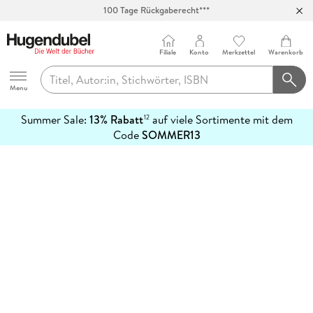
100 Tage Rückgaberecht***
Abholung in über 100 Filialen
Filiale
Konto
Merkzettel
Warenkorb
Hugendubel
Menu
Summer Sale:
13% Rabatt
auf viele Sortimente mit dem
12
mehr
Code
SOMMER13
erfahren