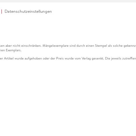
Datenschutzeinstellungen
en aber nicht einschränken. Mängelexemplare sind durch einen Stempel als solche gekennz
ien Exemplars.
ser Artikel wurde aufgehoben oder der Preis wurde vom Verlag gesenkt. Die jeweils zutreffend
ter der Leseprobe übermittelt werden.
kelseite dargestellten Datums vom Verlag angehoben.
g (UVP) des Herstellers.
n zu Preissenkungen beziehen sich auf den vorherigen Preis.
senkungen beziehen sich auf den letzten gebundenen Preis.
kelseite dargestellten Datums vom Verlag angehoben.
n den Gutschein ausschließlich online einlösen unter www.hugendubel.de. Keine Bestellung z
und eBooks) sowie für preisgebundene Kalender, tolino shine (4016621130466), tolino selec
cht möglich. Ein Weiterverkauf und der Handel des Gutscheincodes sind nicht gestattet.