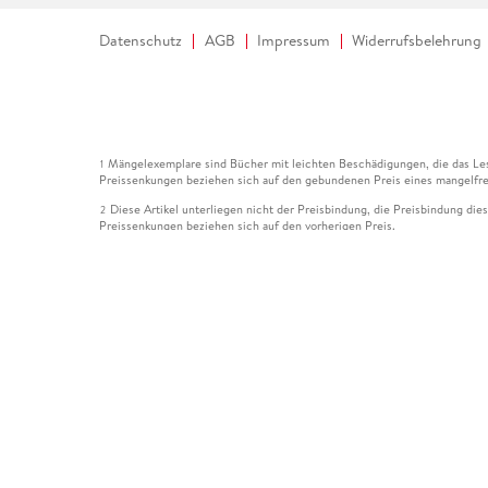
Datenschutz
AGB
Impressum
Widerrufsbelehrung
Mängelexemplare sind Bücher mit leichten Beschädigungen, die das Les
1
Preissenkungen beziehen sich auf den gebundenen Preis eines mangelfre
Diese Artikel unterliegen nicht der Preisbindung, die Preisbindung die
2
Preissenkungen beziehen sich auf den vorherigen Preis.
Durch Öffnen der Leseprobe willigen Sie ein, dass Daten an den Anbie
3
Der gebundene Preis dieses Artikels wird nach Ablauf des auf der Arti
4
Der Preisvergleich bezieht sich auf die unverbindliche Preisempfehlun
5
Der gebundene Preis dieses Artikels wurde vom Verlag gesenkt. Angabe
6
Die Preisbindung dieses Artikels wurde aufgehoben. Angaben zu Preis
7
Der gebundene Preis dieses Artikels wird nach Ablauf des auf der Arti
8
Ihr Gutschein SOMMER13 gilt bis einschließlich 10.08.2026. Sie könne
12
gültig für gesetzlich preisgebundene Artikel (deutschsprachige Bücher 
Gutscheinen und Geschenkkarten kombinierbar. Eine Barauszahlung ist ni