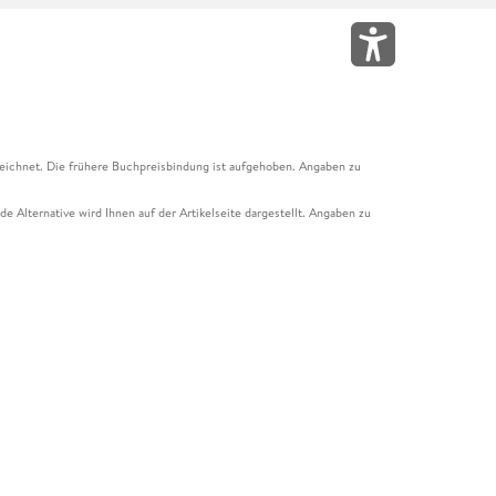
eichnet. Die frühere Buchpreisbindung ist aufgehoben. Angaben zu
e Alternative wird Ihnen auf der Artikelseite dargestellt. Angaben zu
ur Abholung mit Zahlung in der Filiale möglich. Der Gutschein ist nicht
t und das Hugendubel Hörbuch Abo. Der Gutschein ist nicht mit anderen