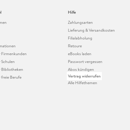
l
Hilfe
hmen
Zahlungsarten
Lieferung & Versandkosten
Filialabholung
mationen
Retoure
ür Firmenkunden
eBooks laden
r Schulen
Passwort vergessen
r Bibliotheken
Abos kündigen
Vertrag widerrufen
r freie Berufe
Alle Hilfethemen