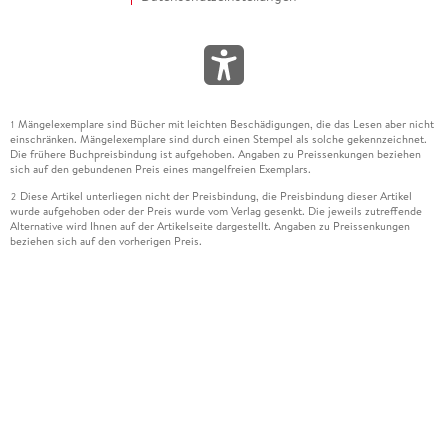
Mängelexemplare sind Bücher mit leichten Beschädigungen, die das Lesen aber nicht
1
einschränken. Mängelexemplare sind durch einen Stempel als solche gekennzeichnet.
Die frühere Buchpreisbindung ist aufgehoben. Angaben zu Preissenkungen beziehen
sich auf den gebundenen Preis eines mangelfreien Exemplars.
Diese Artikel unterliegen nicht der Preisbindung, die Preisbindung dieser Artikel
2
wurde aufgehoben oder der Preis wurde vom Verlag gesenkt. Die jeweils zutreffende
Alternative wird Ihnen auf der Artikelseite dargestellt. Angaben zu Preissenkungen
beziehen sich auf den vorherigen Preis.
Durch Öffnen der Leseprobe willigen Sie ein, dass Daten an den Anbieter der
3
Leseprobe übermittelt werden.
Der gebundene Preis dieses Artikels wird nach Ablauf des auf der Artikelseite
4
dargestellten Datums vom Verlag angehoben.
Der Preisvergleich bezieht sich auf die unverbindliche Preisempfehlung (UVP) des
5
Herstellers.
Der gebundene Preis dieses Artikels wurde vom Verlag gesenkt. Angaben zu
6
Preissenkungen beziehen sich auf den vorherigen Preis.
Die Preisbindung dieses Artikels wurde aufgehoben. Angaben zu Preissenkungen
7