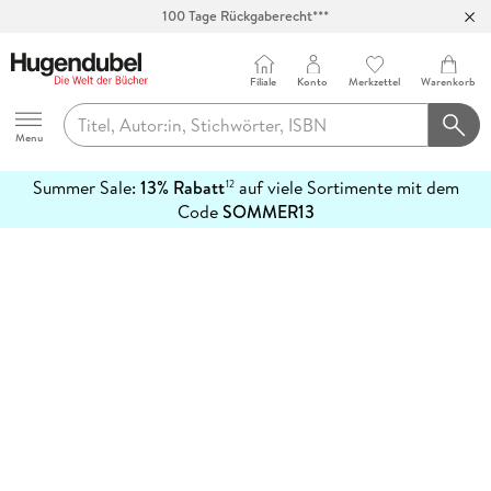
100 Tage Rückgaberecht***
Abholung in über 100 Filialen
Filiale
Konto
Merkzettel
Warenkorb
Hugendubel
Menu
Summer Sale:
13% Rabatt
auf viele Sortimente mit dem
12
mehr
Code
SOMMER13
erfahren