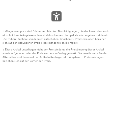
Mängelexemplare sind Bücher mit leichten Beschädigungen, die das Lesen aber nicht
1
einschränken. Mängelexemplare sind durch einen Stempel als solche gekennzeichnet.
Die frühere Buchpreisbindung ist aufgehoben. Angaben zu Preissenkungen beziehen
sich auf den gebundenen Preis eines mangelfreien Exemplars.
Diese Artikel unterliegen nicht der Preisbindung, die Preisbindung dieser Artikel
2
wurde aufgehoben oder der Preis wurde vom Verlag gesenkt. Die jeweils zutreffende
Alternative wird Ihnen auf der Artikelseite dargestellt. Angaben zu Preissenkungen
beziehen sich auf den vorherigen Preis.
Durch Öffnen der Leseprobe willigen Sie ein, dass Daten an den Anbieter der
3
Leseprobe übermittelt werden.
Der gebundene Preis dieses Artikels wird nach Ablauf des auf der Artikelseite
4
dargestellten Datums vom Verlag angehoben.
Der Preisvergleich bezieht sich auf die unverbindliche Preisempfehlung (UVP) des
5
Herstellers.
Der gebundene Preis dieses Artikels wurde vom Verlag gesenkt. Angaben zu
6
Preissenkungen beziehen sich auf den vorherigen Preis.
Die Preisbindung dieses Artikels wurde aufgehoben. Angaben zu Preissenkungen
7