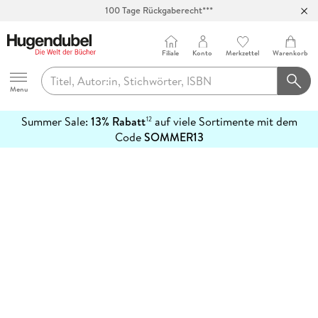
100 Tage Rückgaberecht***
Abholung in über 100 Filialen
Filiale
Konto
Merkzettel
Warenkorb
Hugendubel
Menu
Summer Sale:
13% Rabatt
auf viele Sortimente mit dem
12
mehr
Code
SOMMER13
erfahren