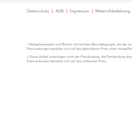
Datenschutz
AGB
Impressum
Widerrufsbelehrung
Mängelexemplare sind Bücher mit leichten Beschädigungen, die das Les
1
Preissenkungen beziehen sich auf den gebundenen Preis eines mangelfre
Diese Artikel unterliegen nicht der Preisbindung, die Preisbindung die
2
Preissenkungen beziehen sich auf den vorherigen Preis.
Durch Öffnen der Leseprobe willigen Sie ein, dass Daten an den Anbie
3
Der gebundene Preis dieses Artikels wird nach Ablauf des auf der Arti
4
Der Preisvergleich bezieht sich auf die unverbindliche Preisempfehlun
5
Der gebundene Preis dieses Artikels wurde vom Verlag gesenkt. Angabe
6
Die Preisbindung dieses Artikels wurde aufgehoben. Angaben zu Preis
7
Der gebundene Preis dieses Artikels wird nach Ablauf des auf der Arti
8
Ihr Gutschein SOMMER13 gilt bis einschließlich 10.08.2026. Sie könne
12
gültig für gesetzlich preisgebundene Artikel (deutschsprachige Bücher 
Gutscheinen und Geschenkkarten kombinierbar. Eine Barauszahlung ist ni