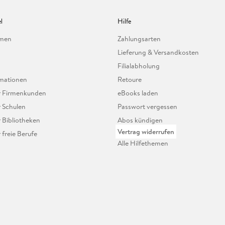
l
Hilfe
hmen
Zahlungsarten
Lieferung & Versandkosten
Filialabholung
mationen
Retoure
ür Firmenkunden
eBooks laden
r Schulen
Passwort vergessen
r Bibliotheken
Abos kündigen
Vertrag widerrufen
r freie Berufe
Alle Hilfethemen