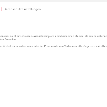
Datenschutzeinstellungen
en aber nicht einschränken. Mängelexemplare sind durch einen Stempel als solche gekennz
ien Exemplars.
ser Artikel wurde aufgehoben oder der Preis wurde vom Verlag gesenkt. Die jeweils zutreffend
ter der Leseprobe übermittelt werden.
kelseite dargestellten Datums vom Verlag angehoben.
g (UVP) des Herstellers.
n zu Preissenkungen beziehen sich auf den vorherigen Preis.
senkungen beziehen sich auf den letzten gebundenen Preis.
kelseite dargestellten Datums vom Verlag angehoben.
n den Gutschein ausschließlich online einlösen unter www.hugendubel.de. Keine Bestellung z
und eBooks) sowie für preisgebundene Kalender, tolino shine (4016621130466), tolino selec
cht möglich. Ein Weiterverkauf und der Handel des Gutscheincodes sind nicht gestattet.