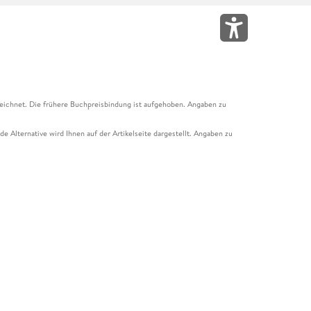
eichnet. Die frühere Buchpreisbindung ist aufgehoben. Angaben zu
e Alternative wird Ihnen auf der Artikelseite dargestellt. Angaben zu
ur Abholung mit Zahlung in der Filiale möglich. Der Gutschein ist nicht
t und das Hugendubel Hörbuch Abo. Der Gutschein ist nicht mit anderen