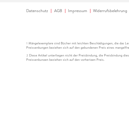
Datenschutz
AGB
Impressum
Widerrufsbelehrung
Mängelexemplare sind Bücher mit leichten Beschädigungen, die das Les
1
Preissenkungen beziehen sich auf den gebundenen Preis eines mangelfre
Diese Artikel unterliegen nicht der Preisbindung, die Preisbindung die
2
Preissenkungen beziehen sich auf den vorherigen Preis.
Durch Öffnen der Leseprobe willigen Sie ein, dass Daten an den Anbie
3
Der gebundene Preis dieses Artikels wird nach Ablauf des auf der Arti
4
Der Preisvergleich bezieht sich auf die unverbindliche Preisempfehlun
5
Der gebundene Preis dieses Artikels wurde vom Verlag gesenkt. Angabe
6
Die Preisbindung dieses Artikels wurde aufgehoben. Angaben zu Preis
7
Der gebundene Preis dieses Artikels wird nach Ablauf des auf der Arti
8
Ihr Gutschein SOMMER13 gilt bis einschließlich 10.08.2026. Sie könne
12
gültig für gesetzlich preisgebundene Artikel (deutschsprachige Bücher 
Gutscheinen und Geschenkkarten kombinierbar. Eine Barauszahlung ist ni