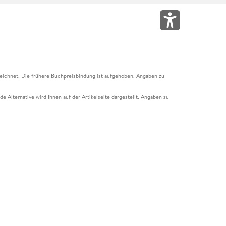
eichnet. Die frühere Buchpreisbindung ist aufgehoben. Angaben zu
e Alternative wird Ihnen auf der Artikelseite dargestellt. Angaben zu
ur Abholung mit Zahlung in der Filiale möglich. Der Gutschein ist nicht
t und das Hugendubel Hörbuch Abo. Der Gutschein ist nicht mit anderen