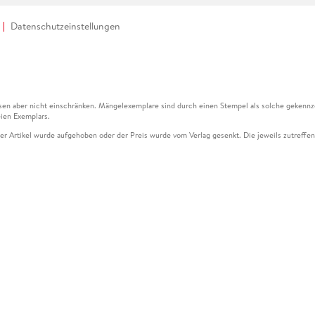
Datenschutzeinstellungen
en aber nicht einschränken. Mängelexemplare sind durch einen Stempel als solche gekennz
ien Exemplars.
ser Artikel wurde aufgehoben oder der Preis wurde vom Verlag gesenkt. Die jeweils zutreffend
ter der Leseprobe übermittelt werden.
kelseite dargestellten Datums vom Verlag angehoben.
g (UVP) des Herstellers.
n zu Preissenkungen beziehen sich auf den vorherigen Preis.
senkungen beziehen sich auf den letzten gebundenen Preis.
kelseite dargestellten Datums vom Verlag angehoben.
n den Gutschein ausschließlich online einlösen unter www.hugendubel.de. Keine Bestellung z
und eBooks) sowie für preisgebundene Kalender, tolino shine (4016621130466), tolino selec
cht möglich. Ein Weiterverkauf und der Handel des Gutscheincodes sind nicht gestattet.