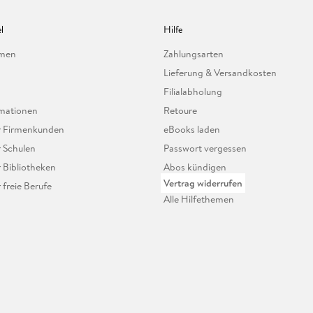
l
Hilfe
hmen
Zahlungsarten
Lieferung & Versandkosten
Filialabholung
mationen
Retoure
ür Firmenkunden
eBooks laden
r Schulen
Passwort vergessen
r Bibliotheken
Abos kündigen
Vertrag widerrufen
r freie Berufe
Alle Hilfethemen