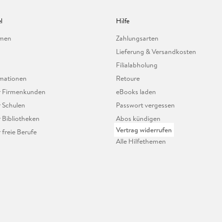
l
Hilfe
hmen
Zahlungsarten
Lieferung & Versandkosten
Filialabholung
mationen
Retoure
ür Firmenkunden
eBooks laden
r Schulen
Passwort vergessen
r Bibliotheken
Abos kündigen
Vertrag widerrufen
r freie Berufe
Alle Hilfethemen