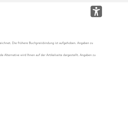
eichnet. Die frühere Buchpreisbindung ist aufgehoben. Angaben zu
e Alternative wird Ihnen auf der Artikelseite dargestellt. Angaben zu
ur Abholung mit Zahlung in der Filiale möglich. Der Gutschein ist nicht
t und das Hugendubel Hörbuch Abo. Der Gutschein ist nicht mit anderen