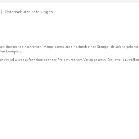
Datenschutzeinstellungen
en aber nicht einschränken. Mängelexemplare sind durch einen Stempel als solche gekennz
ien Exemplars.
ser Artikel wurde aufgehoben oder der Preis wurde vom Verlag gesenkt. Die jeweils zutreffend
ter der Leseprobe übermittelt werden.
kelseite dargestellten Datums vom Verlag angehoben.
g (UVP) des Herstellers.
n zu Preissenkungen beziehen sich auf den vorherigen Preis.
senkungen beziehen sich auf den letzten gebundenen Preis.
kelseite dargestellten Datums vom Verlag angehoben.
n den Gutschein ausschließlich online einlösen unter www.hugendubel.de. Keine Bestellung z
und eBooks) sowie für preisgebundene Kalender, tolino shine (4016621130466), tolino selec
cht möglich. Ein Weiterverkauf und der Handel des Gutscheincodes sind nicht gestattet.