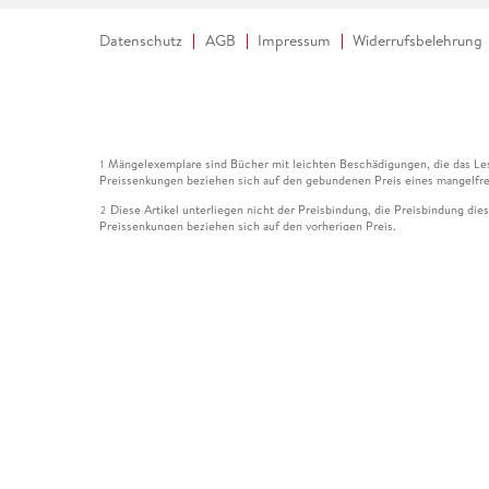
Datenschutz
AGB
Impressum
Widerrufsbelehrung
Mängelexemplare sind Bücher mit leichten Beschädigungen, die das Les
1
Preissenkungen beziehen sich auf den gebundenen Preis eines mangelfre
Diese Artikel unterliegen nicht der Preisbindung, die Preisbindung die
2
Preissenkungen beziehen sich auf den vorherigen Preis.
Durch Öffnen der Leseprobe willigen Sie ein, dass Daten an den Anbie
3
Der gebundene Preis dieses Artikels wird nach Ablauf des auf der Arti
4
Der Preisvergleich bezieht sich auf die unverbindliche Preisempfehlun
5
Der gebundene Preis dieses Artikels wurde vom Verlag gesenkt. Angabe
6
Die Preisbindung dieses Artikels wurde aufgehoben. Angaben zu Preis
7
Der gebundene Preis dieses Artikels wird nach Ablauf des auf der Arti
8
Ihr Gutschein SOMMER13 gilt bis einschließlich 10.08.2026. Sie könne
12
gültig für gesetzlich preisgebundene Artikel (deutschsprachige Bücher 
Gutscheinen und Geschenkkarten kombinierbar. Eine Barauszahlung ist ni