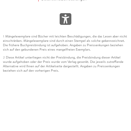
Mängelexemplare sind Bücher mit leichten Beschädigungen, die das Lesen aber nicht
1
einschränken. Mängelexemplare sind durch einen Stempel als solche gekennzeichnet.
Die frühere Buchpreisbindung ist aufgehoben. Angaben zu Preissenkungen beziehen
sich auf den gebundenen Preis eines mangelfreien Exemplars.
Diese Artikel unterliegen nicht der Preisbindung, die Preisbindung dieser Artikel
2
wurde aufgehoben oder der Preis wurde vom Verlag gesenkt. Die jeweils zutreffende
Alternative wird Ihnen auf der Artikelseite dargestellt. Angaben zu Preissenkungen
beziehen sich auf den vorherigen Preis.
Durch Öffnen der Leseprobe willigen Sie ein, dass Daten an den Anbieter der
3
Leseprobe übermittelt werden.
Der gebundene Preis dieses Artikels wird nach Ablauf des auf der Artikelseite
4
dargestellten Datums vom Verlag angehoben.
Der Preisvergleich bezieht sich auf die unverbindliche Preisempfehlung (UVP) des
5
Herstellers.
Der gebundene Preis dieses Artikels wurde vom Verlag gesenkt. Angaben zu
6
Preissenkungen beziehen sich auf den vorherigen Preis.
Die Preisbindung dieses Artikels wurde aufgehoben. Angaben zu Preissenkungen
7