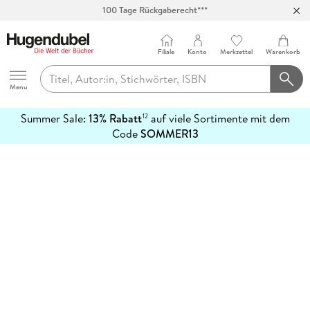
100 Tage Rückgaberecht***
Abholung in über 100 Filialen
Filiale
Konto
Merkzettel
Warenkorb
Hugendubel
Menu
Summer Sale:
13% Rabatt
auf viele Sortimente mit dem
12
mehr
Code
SOMMER13
erfahren