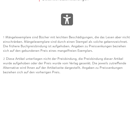
Mängelexemplare sind Bücher mit leichten Beschädigungen, die das Lesen aber nicht
1
einschränken. Mängelexemplare sind durch einen Stempel als solche gekennzeichnet.
Die frühere Buchpreisbindung ist aufgehoben. Angaben zu Preissenkungen beziehen
sich auf den gebundenen Preis eines mangelfreien Exemplars.
Diese Artikel unterliegen nicht der Preisbindung, die Preisbindung dieser Artikel
2
wurde aufgehoben oder der Preis wurde vom Verlag gesenkt. Die jeweils zutreffende
Alternative wird Ihnen auf der Artikelseite dargestellt. Angaben zu Preissenkungen
beziehen sich auf den vorherigen Preis.
Durch Öffnen der Leseprobe willigen Sie ein, dass Daten an den Anbieter der
3
Leseprobe übermittelt werden.
Der gebundene Preis dieses Artikels wird nach Ablauf des auf der Artikelseite
4
dargestellten Datums vom Verlag angehoben.
Der Preisvergleich bezieht sich auf die unverbindliche Preisempfehlung (UVP) des
5
Herstellers.
Der gebundene Preis dieses Artikels wurde vom Verlag gesenkt. Angaben zu
6
Preissenkungen beziehen sich auf den vorherigen Preis.
Die Preisbindung dieses Artikels wurde aufgehoben. Angaben zu Preissenkungen
7