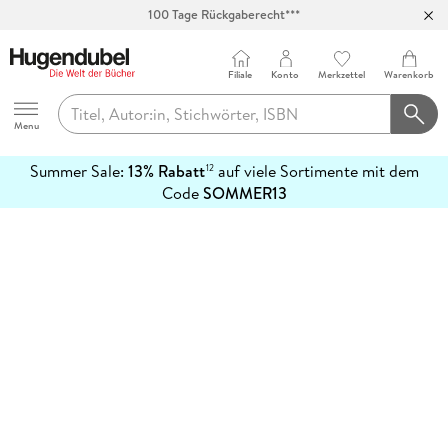
100 Tage Rückgaberecht***
Abholung in über 100 Filialen
Filiale
Konto
Merkzettel
Warenkorb
Hugendubel
Menu
Summer Sale:
13% Rabatt
auf viele Sortimente mit dem
12
mehr
Code
SOMMER13
erfahren