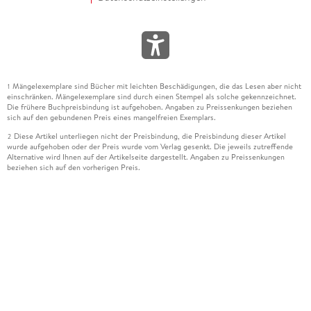
Mängelexemplare sind Bücher mit leichten Beschädigungen, die das Lesen aber nicht
1
einschränken. Mängelexemplare sind durch einen Stempel als solche gekennzeichnet.
Die frühere Buchpreisbindung ist aufgehoben. Angaben zu Preissenkungen beziehen
sich auf den gebundenen Preis eines mangelfreien Exemplars.
Diese Artikel unterliegen nicht der Preisbindung, die Preisbindung dieser Artikel
2
wurde aufgehoben oder der Preis wurde vom Verlag gesenkt. Die jeweils zutreffende
Alternative wird Ihnen auf der Artikelseite dargestellt. Angaben zu Preissenkungen
beziehen sich auf den vorherigen Preis.
Durch Öffnen der Leseprobe willigen Sie ein, dass Daten an den Anbieter der
3
Leseprobe übermittelt werden.
Der gebundene Preis dieses Artikels wird nach Ablauf des auf der Artikelseite
4
dargestellten Datums vom Verlag angehoben.
Der Preisvergleich bezieht sich auf die unverbindliche Preisempfehlung (UVP) des
5
Herstellers.
Der gebundene Preis dieses Artikels wurde vom Verlag gesenkt. Angaben zu
6
Preissenkungen beziehen sich auf den vorherigen Preis.
Die Preisbindung dieses Artikels wurde aufgehoben. Angaben zu Preissenkungen
7