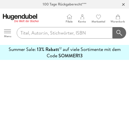
100 Tage Rückgaberecht***
Abholung in über 100 Filialen
Filiale
Konto
Merkzettel
Warenkorb
Hugendubel
Menu
Summer Sale:
13% Rabatt
auf viele Sortimente mit dem
12
mehr
Code
SOMMER13
erfahren