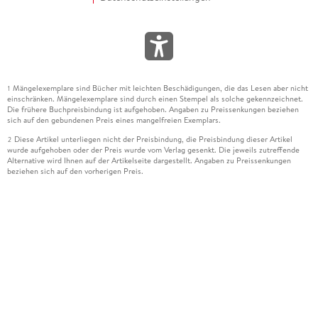
Mängelexemplare sind Bücher mit leichten Beschädigungen, die das Lesen aber nicht
1
einschränken. Mängelexemplare sind durch einen Stempel als solche gekennzeichnet.
Die frühere Buchpreisbindung ist aufgehoben. Angaben zu Preissenkungen beziehen
sich auf den gebundenen Preis eines mangelfreien Exemplars.
Diese Artikel unterliegen nicht der Preisbindung, die Preisbindung dieser Artikel
2
wurde aufgehoben oder der Preis wurde vom Verlag gesenkt. Die jeweils zutreffende
Alternative wird Ihnen auf der Artikelseite dargestellt. Angaben zu Preissenkungen
beziehen sich auf den vorherigen Preis.
Durch Öffnen der Leseprobe willigen Sie ein, dass Daten an den Anbieter der
3
Leseprobe übermittelt werden.
Der gebundene Preis dieses Artikels wird nach Ablauf des auf der Artikelseite
4
dargestellten Datums vom Verlag angehoben.
Der Preisvergleich bezieht sich auf die unverbindliche Preisempfehlung (UVP) des
5
Herstellers.
Der gebundene Preis dieses Artikels wurde vom Verlag gesenkt. Angaben zu
6
Preissenkungen beziehen sich auf den vorherigen Preis.
Die Preisbindung dieses Artikels wurde aufgehoben. Angaben zu Preissenkungen
7