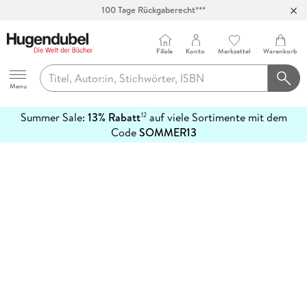
100 Tage Rückgaberecht***
Abholung in über 100 Filialen
Filiale
Konto
Merkzettel
Warenkorb
Hugendubel
Menu
Summer Sale:
13% Rabatt
auf viele Sortimente mit dem
12
mehr
Code
SOMMER13
erfahren