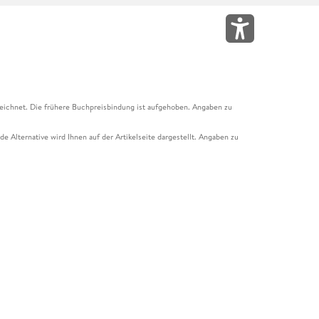
eichnet. Die frühere Buchpreisbindung ist aufgehoben. Angaben zu
e Alternative wird Ihnen auf der Artikelseite dargestellt. Angaben zu
ur Abholung mit Zahlung in der Filiale möglich. Der Gutschein ist nicht
t und das Hugendubel Hörbuch Abo. Der Gutschein ist nicht mit anderen