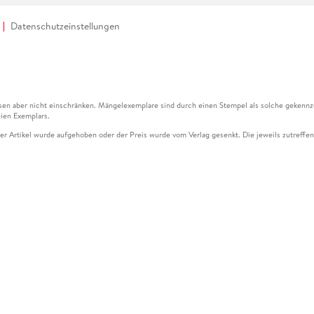
Datenschutzeinstellungen
en aber nicht einschränken. Mängelexemplare sind durch einen Stempel als solche gekennz
ien Exemplars.
ser Artikel wurde aufgehoben oder der Preis wurde vom Verlag gesenkt. Die jeweils zutreffend
ter der Leseprobe übermittelt werden.
kelseite dargestellten Datums vom Verlag angehoben.
g (UVP) des Herstellers.
n zu Preissenkungen beziehen sich auf den vorherigen Preis.
senkungen beziehen sich auf den letzten gebundenen Preis.
kelseite dargestellten Datums vom Verlag angehoben.
n den Gutschein ausschließlich online einlösen unter www.hugendubel.de. Keine Bestellung z
und eBooks) sowie für preisgebundene Kalender, tolino shine (4016621130466), tolino selec
cht möglich. Ein Weiterverkauf und der Handel des Gutscheincodes sind nicht gestattet.