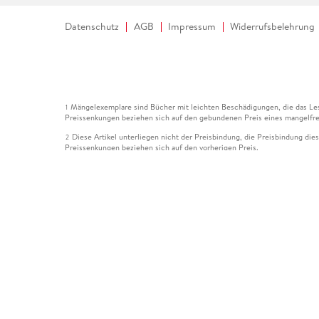
Datenschutz
AGB
Impressum
Widerrufsbelehrung
Mängelexemplare sind Bücher mit leichten Beschädigungen, die das Les
1
Preissenkungen beziehen sich auf den gebundenen Preis eines mangelfre
Diese Artikel unterliegen nicht der Preisbindung, die Preisbindung die
2
Preissenkungen beziehen sich auf den vorherigen Preis.
Durch Öffnen der Leseprobe willigen Sie ein, dass Daten an den Anbie
3
Der gebundene Preis dieses Artikels wird nach Ablauf des auf der Arti
4
Der Preisvergleich bezieht sich auf die unverbindliche Preisempfehlun
5
Der gebundene Preis dieses Artikels wurde vom Verlag gesenkt. Angabe
6
Die Preisbindung dieses Artikels wurde aufgehoben. Angaben zu Preis
7
Der gebundene Preis dieses Artikels wird nach Ablauf des auf der Arti
8
Ihr Gutschein SOMMER13 gilt bis einschließlich 10.08.2026. Sie könne
12
gültig für gesetzlich preisgebundene Artikel (deutschsprachige Bücher 
Gutscheinen und Geschenkkarten kombinierbar. Eine Barauszahlung ist ni