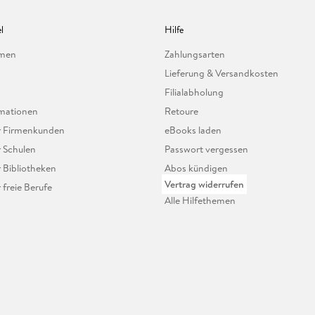
l
Hilfe
hmen
Zahlungsarten
Lieferung & Versandkosten
Filialabholung
mationen
Retoure
ür Firmenkunden
eBooks laden
r Schulen
Passwort vergessen
r Bibliotheken
Abos kündigen
Vertrag widerrufen
r freie Berufe
Alle Hilfethemen