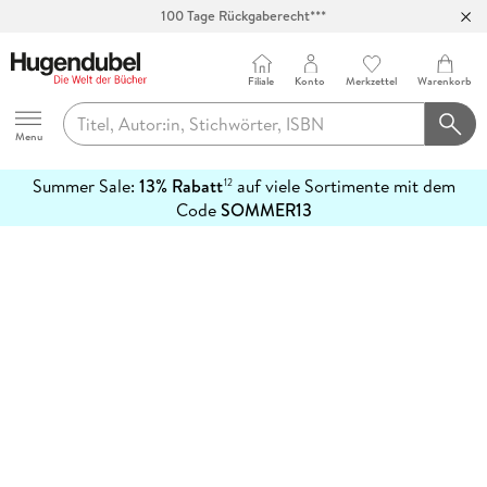
100 Tage Rückgaberecht***
Abholung in über 100 Filialen
Filiale
Konto
Merkzettel
Warenkorb
Hugendubel
Menu
Summer Sale:
13% Rabatt
auf viele Sortimente mit dem
12
mehr
Code
SOMMER13
erfahren