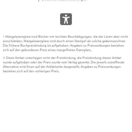
Mängelexemplare sind Bücher mit leichten Beschädigungen, die das Lesen aber nicht
1
einschränken. Mängelexemplare sind durch einen Stempel als solche gekennzeichnet.
Die frühere Buchpreisbindung ist aufgehoben. Angaben zu Preissenkungen beziehen
sich auf den gebundenen Preis eines mangelfreien Exemplars.
Diese Artikel unterliegen nicht der Preisbindung, die Preisbindung dieser Artikel
2
wurde aufgehoben oder der Preis wurde vom Verlag gesenkt. Die jeweils zutreffende
Alternative wird Ihnen auf der Artikelseite dargestellt. Angaben zu Preissenkungen
beziehen sich auf den vorherigen Preis.
Durch Öffnen der Leseprobe willigen Sie ein, dass Daten an den Anbieter der
3
Leseprobe übermittelt werden.
Der gebundene Preis dieses Artikels wird nach Ablauf des auf der Artikelseite
4
dargestellten Datums vom Verlag angehoben.
Der Preisvergleich bezieht sich auf die unverbindliche Preisempfehlung (UVP) des
5
Herstellers.
Der gebundene Preis dieses Artikels wurde vom Verlag gesenkt. Angaben zu
6
Preissenkungen beziehen sich auf den vorherigen Preis.
Die Preisbindung dieses Artikels wurde aufgehoben. Angaben zu Preissenkungen
7