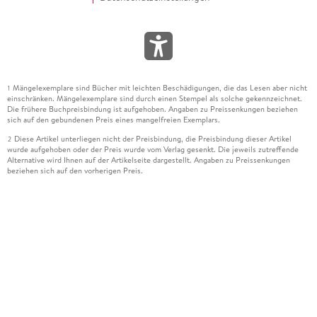
Mängelexemplare sind Bücher mit leichten Beschädigungen, die das Lesen aber nicht
1
einschränken. Mängelexemplare sind durch einen Stempel als solche gekennzeichnet.
Die frühere Buchpreisbindung ist aufgehoben. Angaben zu Preissenkungen beziehen
sich auf den gebundenen Preis eines mangelfreien Exemplars.
Diese Artikel unterliegen nicht der Preisbindung, die Preisbindung dieser Artikel
2
wurde aufgehoben oder der Preis wurde vom Verlag gesenkt. Die jeweils zutreffende
Alternative wird Ihnen auf der Artikelseite dargestellt. Angaben zu Preissenkungen
beziehen sich auf den vorherigen Preis.
Durch Öffnen der Leseprobe willigen Sie ein, dass Daten an den Anbieter der
3
Leseprobe übermittelt werden.
Der gebundene Preis dieses Artikels wird nach Ablauf des auf der Artikelseite
4
dargestellten Datums vom Verlag angehoben.
Der Preisvergleich bezieht sich auf die unverbindliche Preisempfehlung (UVP) des
5
Herstellers.
Der gebundene Preis dieses Artikels wurde vom Verlag gesenkt. Angaben zu
6
Preissenkungen beziehen sich auf den vorherigen Preis.
Die Preisbindung dieses Artikels wurde aufgehoben. Angaben zu Preissenkungen
7