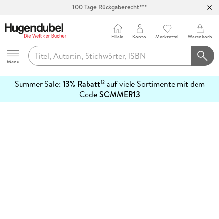
100 Tage Rückgaberecht***
Abholung in über 100 Filialen
Filiale
Konto
Merkzettel
Warenkorb
Hugendubel
Menu
Summer Sale:
13% Rabatt
auf viele Sortimente mit dem
12
mehr
Code
SOMMER13
erfahren