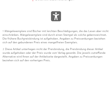
Mängelexemplare sind Bücher mit leichten Beschädigungen, die das Lesen aber nicht
1
einschränken. Mängelexemplare sind durch einen Stempel als solche gekennzeichnet.
Die frühere Buchpreisbindung ist aufgehoben. Angaben zu Preissenkungen beziehen
sich auf den gebundenen Preis eines mangelfreien Exemplars.
Diese Artikel unterliegen nicht der Preisbindung, die Preisbindung dieser Artikel
2
wurde aufgehoben oder der Preis wurde vom Verlag gesenkt. Die jeweils zutreffende
Alternative wird Ihnen auf der Artikelseite dargestellt. Angaben zu Preissenkungen
beziehen sich auf den vorherigen Preis.
Durch Öffnen der Leseprobe willigen Sie ein, dass Daten an den Anbieter der
3
Leseprobe übermittelt werden.
Der gebundene Preis dieses Artikels wird nach Ablauf des auf der Artikelseite
4
dargestellten Datums vom Verlag angehoben.
Der Preisvergleich bezieht sich auf die unverbindliche Preisempfehlung (UVP) des
5
Herstellers.
Der gebundene Preis dieses Artikels wurde vom Verlag gesenkt. Angaben zu
6
Preissenkungen beziehen sich auf den vorherigen Preis.
Die Preisbindung dieses Artikels wurde aufgehoben. Angaben zu Preissenkungen
7