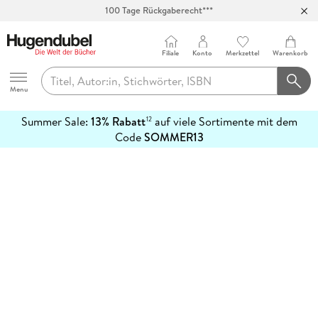
100 Tage Rückgaberecht***
Abholung in über 100 Filialen
Filiale
Konto
Merkzettel
Warenkorb
Hugendubel
Menu
Summer Sale:
13% Rabatt
auf viele Sortimente mit dem
12
mehr
Code
SOMMER13
erfahren