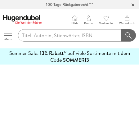
100 Tage Rückgaberecht***
Abholung in über 100 Filialen
Filiale
Konto
Merkzettel
Warenkorb
Hugendubel
Menu
Summer Sale:
13% Rabatt
auf viele Sortimente mit dem
12
mehr
Code
SOMMER13
erfahren