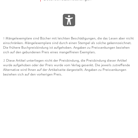
Mängelexemplare sind Bücher mit leichten Beschädigungen, die das Lesen aber nicht
1
einschränken. Mängelexemplare sind durch einen Stempel als solche gekennzeichnet.
Die frühere Buchpreisbindung ist aufgehoben. Angaben zu Preissenkungen beziehen
sich auf den gebundenen Preis eines mangelfreien Exemplars.
Diese Artikel unterliegen nicht der Preisbindung, die Preisbindung dieser Artikel
2
wurde aufgehoben oder der Preis wurde vom Verlag gesenkt. Die jeweils zutreffende
Alternative wird Ihnen auf der Artikelseite dargestellt. Angaben zu Preissenkungen
beziehen sich auf den vorherigen Preis.
Durch Öffnen der Leseprobe willigen Sie ein, dass Daten an den Anbieter der
3
Leseprobe übermittelt werden.
Der gebundene Preis dieses Artikels wird nach Ablauf des auf der Artikelseite
4
dargestellten Datums vom Verlag angehoben.
Der Preisvergleich bezieht sich auf die unverbindliche Preisempfehlung (UVP) des
5
Herstellers.
Der gebundene Preis dieses Artikels wurde vom Verlag gesenkt. Angaben zu
6
Preissenkungen beziehen sich auf den vorherigen Preis.
Die Preisbindung dieses Artikels wurde aufgehoben. Angaben zu Preissenkungen
7