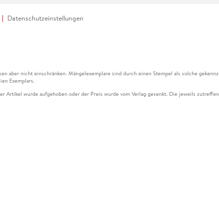
Datenschutzeinstellungen
en aber nicht einschränken. Mängelexemplare sind durch einen Stempel als solche gekennz
ien Exemplars.
ser Artikel wurde aufgehoben oder der Preis wurde vom Verlag gesenkt. Die jeweils zutreffend
ter der Leseprobe übermittelt werden.
kelseite dargestellten Datums vom Verlag angehoben.
g (UVP) des Herstellers.
n zu Preissenkungen beziehen sich auf den vorherigen Preis.
senkungen beziehen sich auf den letzten gebundenen Preis.
kelseite dargestellten Datums vom Verlag angehoben.
n den Gutschein ausschließlich online einlösen unter www.hugendubel.de. Keine Bestellung z
und eBooks) sowie für preisgebundene Kalender, tolino shine (4016621130466), tolino selec
cht möglich. Ein Weiterverkauf und der Handel des Gutscheincodes sind nicht gestattet.