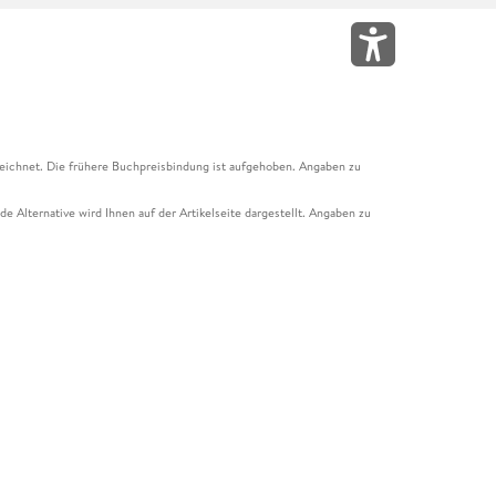
eichnet. Die frühere Buchpreisbindung ist aufgehoben. Angaben zu
e Alternative wird Ihnen auf der Artikelseite dargestellt. Angaben zu
ur Abholung mit Zahlung in der Filiale möglich. Der Gutschein ist nicht
t und das Hugendubel Hörbuch Abo. Der Gutschein ist nicht mit anderen