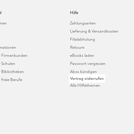
l
Hilfe
hmen
Zahlungsarten
Lieferung & Versandkosten
Filialabholung
mationen
Retoure
ür Firmenkunden
eBooks laden
r Schulen
Passwort vergessen
r Bibliotheken
Abos kündigen
Vertrag widerrufen
r freie Berufe
Alle Hilfethemen