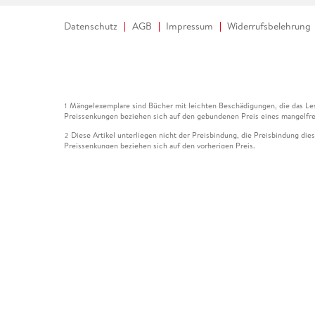
Datenschutz
AGB
Impressum
Widerrufsbelehrung
Mängelexemplare sind Bücher mit leichten Beschädigungen, die das Les
1
Preissenkungen beziehen sich auf den gebundenen Preis eines mangelfre
Diese Artikel unterliegen nicht der Preisbindung, die Preisbindung die
2
Preissenkungen beziehen sich auf den vorherigen Preis.
Durch Öffnen der Leseprobe willigen Sie ein, dass Daten an den Anbie
3
Der gebundene Preis dieses Artikels wird nach Ablauf des auf der Arti
4
Der Preisvergleich bezieht sich auf die unverbindliche Preisempfehlun
5
Der gebundene Preis dieses Artikels wurde vom Verlag gesenkt. Angabe
6
Die Preisbindung dieses Artikels wurde aufgehoben. Angaben zu Preis
7
Der gebundene Preis dieses Artikels wird nach Ablauf des auf der Arti
8
Ihr Gutschein SOMMER13 gilt bis einschließlich 10.08.2026. Sie könne
12
gültig für gesetzlich preisgebundene Artikel (deutschsprachige Bücher 
Gutscheinen und Geschenkkarten kombinierbar. Eine Barauszahlung ist ni