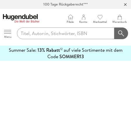
100 Tage Rückgaberecht***
Abholung in über 100 Filialen
Filiale
Konto
Merkzettel
Warenkorb
Hugendubel
Menu
Summer Sale:
13% Rabatt
auf viele Sortimente mit dem
12
mehr
Code
SOMMER13
erfahren