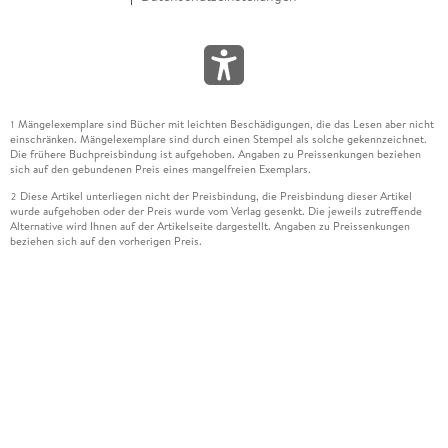
Mängelexemplare sind Bücher mit leichten Beschädigungen, die das Lesen aber nicht
1
einschränken. Mängelexemplare sind durch einen Stempel als solche gekennzeichnet.
Die frühere Buchpreisbindung ist aufgehoben. Angaben zu Preissenkungen beziehen
sich auf den gebundenen Preis eines mangelfreien Exemplars.
Diese Artikel unterliegen nicht der Preisbindung, die Preisbindung dieser Artikel
2
wurde aufgehoben oder der Preis wurde vom Verlag gesenkt. Die jeweils zutreffende
Alternative wird Ihnen auf der Artikelseite dargestellt. Angaben zu Preissenkungen
beziehen sich auf den vorherigen Preis.
Durch Öffnen der Leseprobe willigen Sie ein, dass Daten an den Anbieter der
3
Leseprobe übermittelt werden.
Der gebundene Preis dieses Artikels wird nach Ablauf des auf der Artikelseite
4
dargestellten Datums vom Verlag angehoben.
Der Preisvergleich bezieht sich auf die unverbindliche Preisempfehlung (UVP) des
5
Herstellers.
Der gebundene Preis dieses Artikels wurde vom Verlag gesenkt. Angaben zu
6
Preissenkungen beziehen sich auf den vorherigen Preis.
Die Preisbindung dieses Artikels wurde aufgehoben. Angaben zu Preissenkungen
7