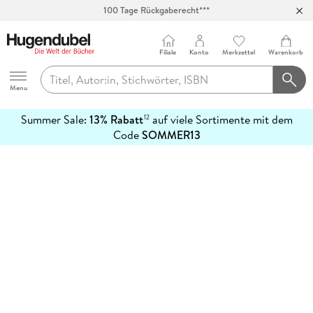
100 Tage Rückgaberecht***
Abholung in über 100 Filialen
Filiale
Konto
Merkzettel
Warenkorb
Hugendubel
Menu
Summer Sale:
13% Rabatt
auf viele Sortimente mit dem
12
mehr
Code
SOMMER13
erfahren