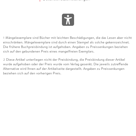
Mängelexemplare sind Bücher mit leichten Beschädigungen, die das Lesen aber nicht
1
einschränken. Mängelexemplare sind durch einen Stempel als solche gekennzeichnet.
Die frühere Buchpreisbindung ist aufgehoben. Angaben zu Preissenkungen beziehen
sich auf den gebundenen Preis eines mangelfreien Exemplars.
Diese Artikel unterliegen nicht der Preisbindung, die Preisbindung dieser Artikel
2
wurde aufgehoben oder der Preis wurde vom Verlag gesenkt. Die jeweils zutreffende
Alternative wird Ihnen auf der Artikelseite dargestellt. Angaben zu Preissenkungen
beziehen sich auf den vorherigen Preis.
Durch Öffnen der Leseprobe willigen Sie ein, dass Daten an den Anbieter der
3
Leseprobe übermittelt werden.
Der gebundene Preis dieses Artikels wird nach Ablauf des auf der Artikelseite
4
dargestellten Datums vom Verlag angehoben.
Der Preisvergleich bezieht sich auf die unverbindliche Preisempfehlung (UVP) des
5
Herstellers.
Der gebundene Preis dieses Artikels wurde vom Verlag gesenkt. Angaben zu
6
Preissenkungen beziehen sich auf den vorherigen Preis.
Die Preisbindung dieses Artikels wurde aufgehoben. Angaben zu Preissenkungen
7