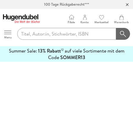
100 Tage Rückgaberecht***
Abholung in über 100 Filialen
Filiale
Konto
Merkzettel
Warenkorb
Hugendubel
Menu
Summer Sale:
13% Rabatt
auf viele Sortimente mit dem
12
mehr
Code
SOMMER13
erfahren