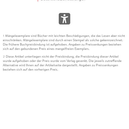
Mängelexemplare sind Bücher mit leichten Beschädigungen, die das Lesen aber nicht
1
einschränken. Mängelexemplare sind durch einen Stempel als solche gekennzeichnet.
Die frühere Buchpreisbindung ist aufgehoben. Angaben zu Preissenkungen beziehen
sich auf den gebundenen Preis eines mangelfreien Exemplars.
Diese Artikel unterliegen nicht der Preisbindung, die Preisbindung dieser Artikel
2
wurde aufgehoben oder der Preis wurde vom Verlag gesenkt. Die jeweils zutreffende
Alternative wird Ihnen auf der Artikelseite dargestellt. Angaben zu Preissenkungen
beziehen sich auf den vorherigen Preis.
Durch Öffnen der Leseprobe willigen Sie ein, dass Daten an den Anbieter der
3
Leseprobe übermittelt werden.
Der gebundene Preis dieses Artikels wird nach Ablauf des auf der Artikelseite
4
dargestellten Datums vom Verlag angehoben.
Der Preisvergleich bezieht sich auf die unverbindliche Preisempfehlung (UVP) des
5
Herstellers.
Der gebundene Preis dieses Artikels wurde vom Verlag gesenkt. Angaben zu
6
Preissenkungen beziehen sich auf den vorherigen Preis.
Die Preisbindung dieses Artikels wurde aufgehoben. Angaben zu Preissenkungen
7