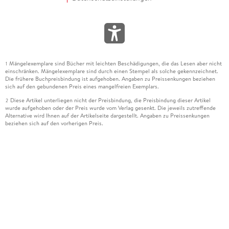
Mängelexemplare sind Bücher mit leichten Beschädigungen, die das Lesen aber nicht
1
einschränken. Mängelexemplare sind durch einen Stempel als solche gekennzeichnet.
Die frühere Buchpreisbindung ist aufgehoben. Angaben zu Preissenkungen beziehen
sich auf den gebundenen Preis eines mangelfreien Exemplars.
Diese Artikel unterliegen nicht der Preisbindung, die Preisbindung dieser Artikel
2
wurde aufgehoben oder der Preis wurde vom Verlag gesenkt. Die jeweils zutreffende
Alternative wird Ihnen auf der Artikelseite dargestellt. Angaben zu Preissenkungen
beziehen sich auf den vorherigen Preis.
Durch Öffnen der Leseprobe willigen Sie ein, dass Daten an den Anbieter der
3
Leseprobe übermittelt werden.
Der gebundene Preis dieses Artikels wird nach Ablauf des auf der Artikelseite
4
dargestellten Datums vom Verlag angehoben.
Der Preisvergleich bezieht sich auf die unverbindliche Preisempfehlung (UVP) des
5
Herstellers.
Der gebundene Preis dieses Artikels wurde vom Verlag gesenkt. Angaben zu
6
Preissenkungen beziehen sich auf den vorherigen Preis.
Die Preisbindung dieses Artikels wurde aufgehoben. Angaben zu Preissenkungen
7