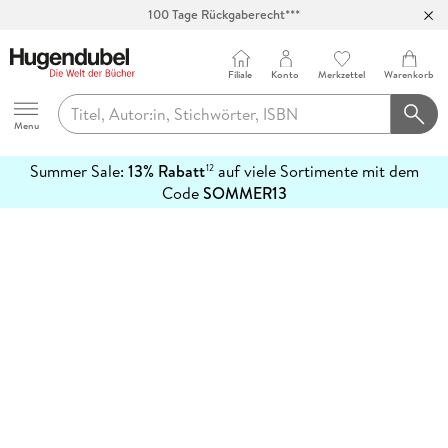
100 Tage Rückgaberecht***
Abholung in über 100 Filialen
Filiale
Konto
Merkzettel
Warenkorb
Hugendubel
Menu
Summer Sale:
13% Rabatt
auf viele Sortimente mit dem
12
mehr
Code
SOMMER13
erfahren