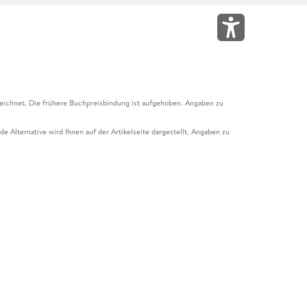
eichnet. Die frühere Buchpreisbindung ist aufgehoben. Angaben zu
e Alternative wird Ihnen auf der Artikelseite dargestellt. Angaben zu
ur Abholung mit Zahlung in der Filiale möglich. Der Gutschein ist nicht
t und das Hugendubel Hörbuch Abo. Der Gutschein ist nicht mit anderen