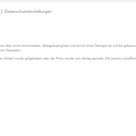
Datenschutzeinstellungen
en aber nicht einschränken. Mängelexemplare sind durch einen Stempel als solche gekennz
ien Exemplars.
ser Artikel wurde aufgehoben oder der Preis wurde vom Verlag gesenkt. Die jeweils zutreffend
ter der Leseprobe übermittelt werden.
kelseite dargestellten Datums vom Verlag angehoben.
g (UVP) des Herstellers.
n zu Preissenkungen beziehen sich auf den vorherigen Preis.
senkungen beziehen sich auf den letzten gebundenen Preis.
kelseite dargestellten Datums vom Verlag angehoben.
n den Gutschein ausschließlich online einlösen unter www.hugendubel.de. Keine Bestellung z
und eBooks) sowie für preisgebundene Kalender, tolino shine (4016621130466), tolino selec
cht möglich. Ein Weiterverkauf und der Handel des Gutscheincodes sind nicht gestattet.