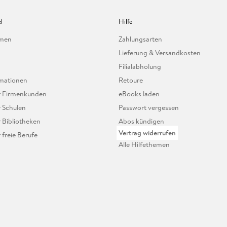
l
Hilfe
hmen
Zahlungsarten
Lieferung & Versandkosten
Filialabholung
mationen
Retoure
ür Firmenkunden
eBooks laden
r Schulen
Passwort vergessen
r Bibliotheken
Abos kündigen
Vertrag widerrufen
r freie Berufe
Alle Hilfethemen