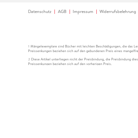
Datenschutz
AGB
Impressum
Widerrufsbelehrung
Mängelexemplare sind Bücher mit leichten Beschädigungen, die das Les
1
Preissenkungen beziehen sich auf den gebundenen Preis eines mangelfre
Diese Artikel unterliegen nicht der Preisbindung, die Preisbindung die
2
Preissenkungen beziehen sich auf den vorherigen Preis.
Durch Öffnen der Leseprobe willigen Sie ein, dass Daten an den Anbie
3
Der gebundene Preis dieses Artikels wird nach Ablauf des auf der Arti
4
Der Preisvergleich bezieht sich auf die unverbindliche Preisempfehlun
5
Der gebundene Preis dieses Artikels wurde vom Verlag gesenkt. Angabe
6
Die Preisbindung dieses Artikels wurde aufgehoben. Angaben zu Preis
7
Der gebundene Preis dieses Artikels wird nach Ablauf des auf der Arti
8
Ihr Gutschein SOMMER13 gilt bis einschließlich 10.08.2026. Sie könne
12
gültig für gesetzlich preisgebundene Artikel (deutschsprachige Bücher 
Gutscheinen und Geschenkkarten kombinierbar. Eine Barauszahlung ist ni