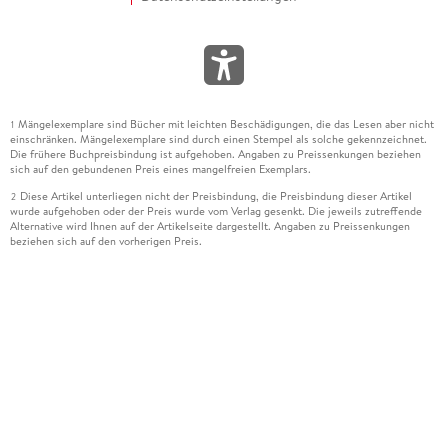
Mängelexemplare sind Bücher mit leichten Beschädigungen, die das Lesen aber nicht
1
einschränken. Mängelexemplare sind durch einen Stempel als solche gekennzeichnet.
Die frühere Buchpreisbindung ist aufgehoben. Angaben zu Preissenkungen beziehen
sich auf den gebundenen Preis eines mangelfreien Exemplars.
Diese Artikel unterliegen nicht der Preisbindung, die Preisbindung dieser Artikel
2
wurde aufgehoben oder der Preis wurde vom Verlag gesenkt. Die jeweils zutreffende
Alternative wird Ihnen auf der Artikelseite dargestellt. Angaben zu Preissenkungen
beziehen sich auf den vorherigen Preis.
Durch Öffnen der Leseprobe willigen Sie ein, dass Daten an den Anbieter der
3
Leseprobe übermittelt werden.
Der gebundene Preis dieses Artikels wird nach Ablauf des auf der Artikelseite
4
dargestellten Datums vom Verlag angehoben.
Der Preisvergleich bezieht sich auf die unverbindliche Preisempfehlung (UVP) des
5
Herstellers.
Der gebundene Preis dieses Artikels wurde vom Verlag gesenkt. Angaben zu
6
Preissenkungen beziehen sich auf den vorherigen Preis.
Die Preisbindung dieses Artikels wurde aufgehoben. Angaben zu Preissenkungen
7