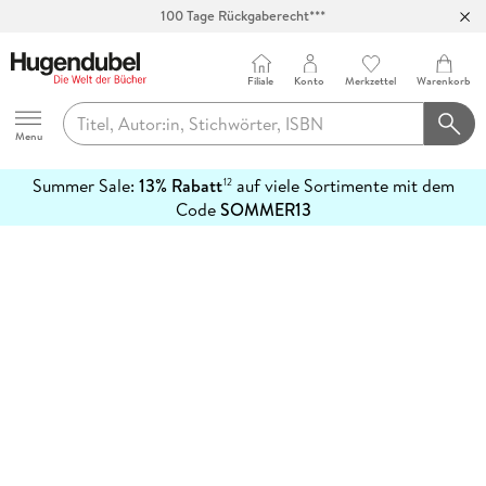
100 Tage Rückgaberecht***
Abholung in über 100 Filialen
Filiale
Konto
Merkzettel
Warenkorb
Hugendubel
Menu
Summer Sale:
13% Rabatt
auf viele Sortimente mit dem
12
mehr
Code
SOMMER13
erfahren